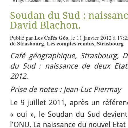
#Tags :
Accident nucléaire
,
Centrales nucléaires
,
Energie nucléa
Soudan du Sud : naissanc
David Blachon.
Les Cafés Géo
Publié par
, le 11 janvier 2012 à 17:2
de Strasbourg
Les comptes rendus
Strasbourg
,
,
Café géographique, Strasbourg,
D
du Sud : naissance de deux Eta
2012.
Prise de notes : Jean-Luc Piermay
Le 9 juillet 2011, après un référ
« oui », le Soudan du Sud devient
l’ONU. La naissance du nouvel Eta