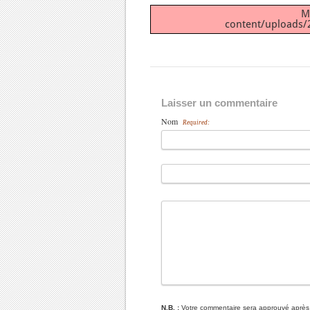
M
content/uploads/2
Laisser un commentaire
Nom
Required:
N.B. :
Votre commentaire sera approuvé après