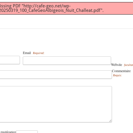
issing PDF "http://cafe-geo.net/wp-
0250319_100_CafeGeoAlbigeois_Nuit_Challeat.pdf".
Email
Required:
Website
facultat
Commentaire
Requis:
 modération