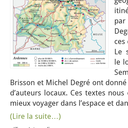
gé
itin
par
Degr
ces
Le 
le l
Sem
Brisson et Michel Degré ont donné l
d’auteurs locaux. Ces textes nous 
mieux voyager dans l’espace et dan
(Lire la suite…)