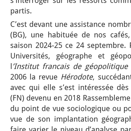
s’interroger sur les ressorts com
partis.
C’est devant une assistance nombr
(BG), une habituée de nos cafés,
saison 2024-25 ce 24 septembre. 
Universités, géographe et géop
l
’Institut francais de géopolitiqu
2006 la revue
Hérodote
, succédan
avec qui elle s’est intéressée dè
(FN) devenu en 2018 Rassemblemen
du point de vue sociologique ou po
vue de son implantation géograph
faire varier le niveau d’analyse pa