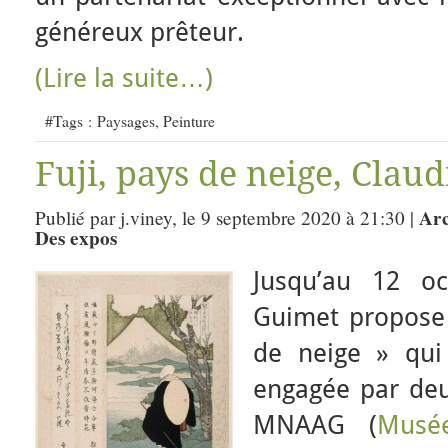
généreux prêteur.
(Lire la suite…)
#Tags :
Paysages
,
Peinture
Fuji, pays de neige, Clau
Arc
Publié par j.viney, le 9 septembre 2020 à 21:30 |
Des expos
Jusq
u’au 12 oc
Guimet propose l
de neige » qui
engagée par deu
MNAAG (
Musé