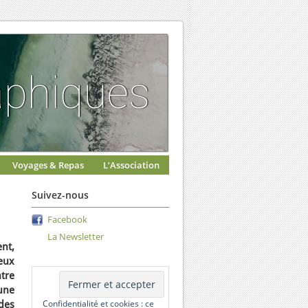
Voyages & Repas
L’Association
Suivez-nous
Facebook
La Newsletter
nt,
eux
tre
 une
Confidentialité et cookies : ce
des