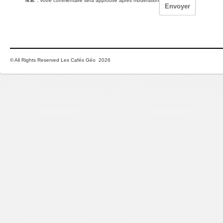
N.B. :
Votre commentaire sera approuvé après modération
© All Rights Reserved Les Cafés Géo 2026