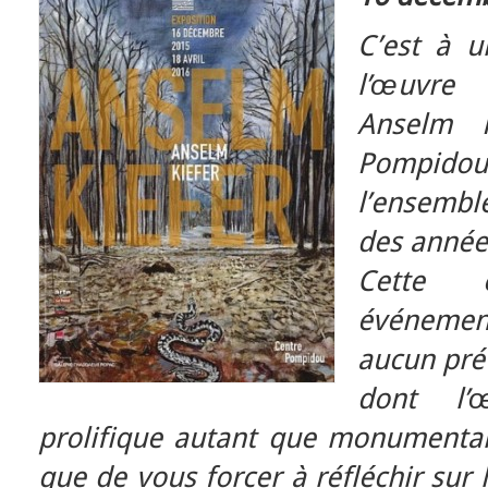
C’est à u
l’œuvre 
Anselm 
Pompidou n
l’ensemble
des années
Cette 
événeme
aucun prét
dont l’œ
prolifique autant que monumentale
que de vous forcer à réfléchir sur l’