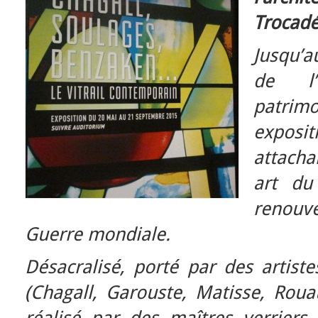
Trocadé
Jusqu’a
de l’
patri
exposit
attach
art du
renouv
Guerre mondiale.
Désacralisé, porté par des artis
(Chagall, Garouste, Matisse, Rouau