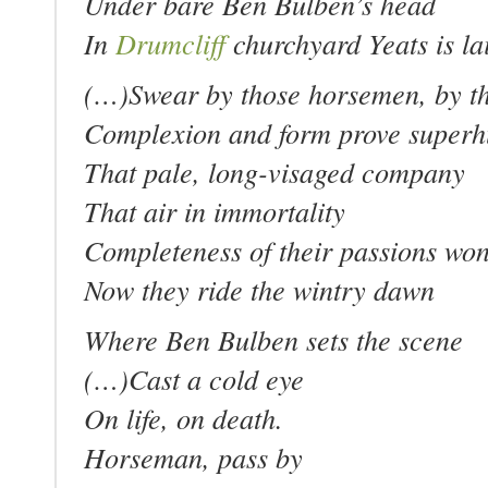
Under bare Ben Bulben’s head
In
Drumcliff
churchyard Yeats is la
(…)Swear by those horsemen, by 
Complexion and form prove super
That pale, long-visaged company
That air in immortality
Completeness of their passions wo
Now they ride the wintry dawn
Where Ben Bulben sets the scene
(…)
Cast a cold eye
On life, on death.
Horseman, pass by