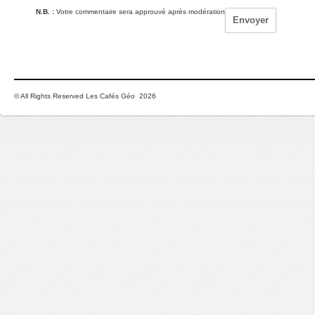
N.B. :
Votre commentaire sera approuvé après modération
© All Rights Reserved Les Cafés Géo 2026