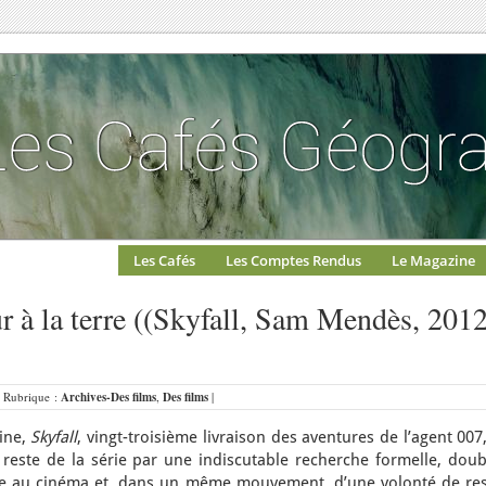
Les Cafés
Les Comptes Rendus
Le Magazine
r à la terre ((Skyfall, Sam Mendès, 2012
| Rubrique :
Archives-Des films
,
Des films
|
aine,
Skyfall
, vingt-troisième livraison des aventures de l’agent 007
este de la série par une indiscutable recherche formelle, doub
 au cinéma et, dans un même mouvement, d’une volonté de res