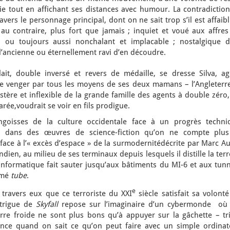
rie tout en affichant ses distances avec humour. La contradictio
avers le personnage principal, dont on ne sait trop s’il est affaibl
 au contraire, plus fort que jamais ; inquiet et voué aux affres
on ou toujours aussi nonchalant et implacable ; nostalgique d
l’ancienne ou éternellement ravi d’en découdre.
lait, double inversé et revers de médaille, se dresse Silva, ag
se venger par tous les moyens de ses deux mamans – l’Angleterre
ère et inflexible de la grande famille des agents à double zéro,
garée,voudrait se voir en fils prodigue.
goisses de la culture occidentale face à un progrès techni
nvi dans des œuvres de science-fiction qu’on ne compte plus
face à l’« excès d’espace » de la surmodernitédécrite par Marc A
ndien, au milieu de ses terminaux depuis lesquels il distille la ter
’informatique fait sauter jusqu’aux bâtiments du MI-6 et aux tun
mmé
tube
.
e
à travers eux que ce terroriste du XXI
siècle satisfait sa volont
ntrigue de
Skyfall
repose sur l’imaginaire d’un cybermonde où 
rre froide ne sont plus bons qu’à appuyer sur la gâchette – tri
ence quand on sait ce qu’on peut faire avec un simple ordinat