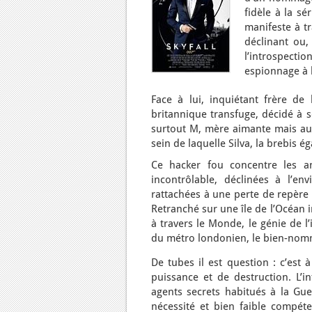
fidèle à la sé
manifeste à tr
déclinant ou,
l’introspecti
espionnage à 
Face à lui, inquiétant frère de 
britannique transfuge, décidé à 
surtout M, mère aimante mais aust
sein de laquelle Silva, la brebis é
Ce hacker fou concentre les an
incontrôlable, déclinées à l’e
rattachées à une perte de repère 
Retranché sur une île de l’Océan i
à travers le Monde, le génie de l
du métro londonien, le bien-no
De tubes il est question : c’est 
puissance et de destruction. L’i
agents secrets habitués à la Gue
nécessité et bien faible compét