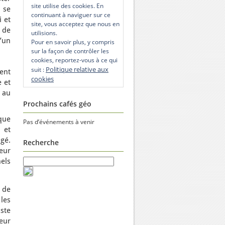
site utilise des cookies. En
n se
continuant à naviguer sur ce
i et
site, vous acceptez que nous en
 de
utilisions.
’un
Pour en savoir plus, y compris
sur la façon de contrôler les
cookies, reportez-vous à ce qui
Politique relative aux
suit :
ent
cookies
 et
 au
Prochains cafés géo
que
Pas d’événements à venir
 et
ugé.
Recherche
reur
nels
é de
les
ste
eur