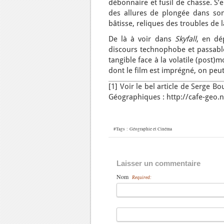
débonnaire et fusil de chasse. S’e
des allures de plongée dans son 
bâtisse, reliques des troubles de 
De là à voir dans
Skyfall
, en dé
discours technophobe et passablem
tangible face à la volatile (post)
dont le film est imprégné, on peut
[1] Voir le bel article de Serge B
Géographiques : http://cafe-geo.n
#Tags :
Géographie et Cinéma
Laisser un commentaire
Nom
Required: