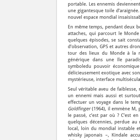
portable. Les ennemis deviennent 
une gigantesque toile d’araignée
nouvel espace mondial insaisissab
En même temps, pendant deux bons
attaches, qui parcourt le Mond
quelques épisodes, se sait consta
d’observation, GPS et autres dro
tour des lieux du Monde à la m
générique dans une île paradi
symboledu pouvoir économique c
délicieusement exotique avec son
mystérieuse, interface multisécula
Seul véritable aveu de faiblesse,
un ennemi mais aussi et surtout 
effectuer un voyage dans le temp
Goldfinger
(1964), il emmène M, po
le passé, c’est par où ? C’est en
quelques décennies, perdue au mi
local, loin du mondial instable et
whisky japonais –, Kindale accu