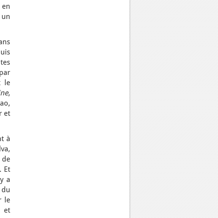
s en
à un
ans
uis
ites
par
 le
ine
,
ao,
r et
nt à
va,
 de
. Et
 y a
 du
r le
 et