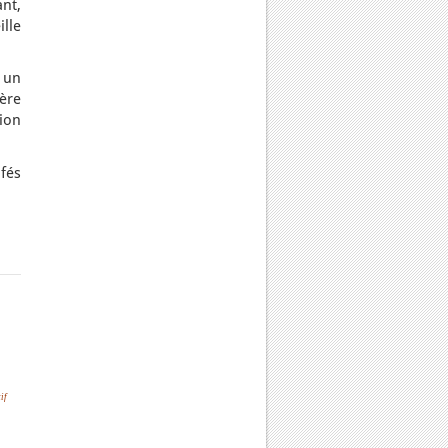
ant,
ille
 un
ère
sion
afés
if