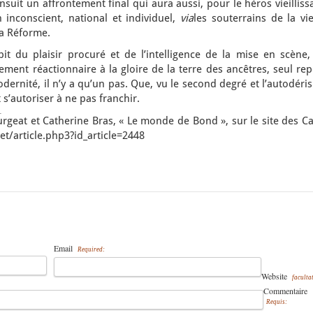
nsuit un affrontement final qui aura aussi, pour le héros vieilliss
inconscient, national et individuel,
via
les souterrains de la vie
la Réforme.
pit du plaisir procuré et de l’intelligence de la mise en scène,
ent réactionnaire à la gloire de la terre des ancêtres, seul rep
modernité, il n’y a qu’un pas. Que, vu le second degré et l’autodéri
 s’autoriser à ne pas franchir.
ourgeat et Catherine Bras, « Le monde de Bond », sur le site des C
et/article.php3?id_article=2448
Email
Required:
Website
facultat
Commentaire
Requis: