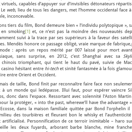
virtuels, capables d’appuyer sur d’invisibles détonateurs réparti
. Le
web
, lieu de tous les dangers, met l’homme occidental face 
le, inconcevable.
 tiers du film, Bond demeure bien « l’individu polytopique », s
e en smoking
[1]
et, ce n’est pas la moindre des nouveautés dep
mment suivi à la trace par ses supérieurs à la faveur des satell
nes. Mendès honore ce passage obligé, vraie marque de fabrique,
ode : après un repos mérité par 007 laissé pour mort avant
siaque, sans surprise, en 2012, c’est Shanghai avec sa
Skyl
hinois triomphant, qui tient le haut du pavé, suivie de Mac
 casino hésitant entre
hi-tech
et sinité fantasmée à la fois glamou
ire entre Orient et Occident.
 mais de taille, Bond finit par reconnaître faire face non seuleme
à un monde qui ledépasse. Illui faut, pour espérer vaincre Sil
s, donc dans l’espace. Ressortant avec solennité l’Aston Martin
ur la protéger, « into the past, wherewe’ll have the advantage »
 Ecosse, dans la maison familiale quittée par Bond l’orphelin il
lieu des tourbières et fleurant bon le whisky et l’authenticité
 artificialisé. Personnification de ce terroir inimitable – haro su
eille les deux fuyards, arborant barbe blanche, mine franche