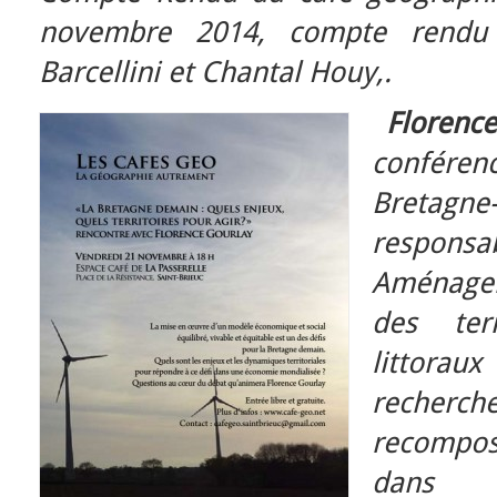
novembre 2014, compte rendu 
Barcellini et Chantal Houy,.
Florenc
conféren
Bretagne-
respon
Aménage
des ter
littora
recher
recompos
dans 