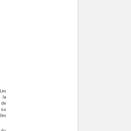
Les
 la
t de
 ou
des
 du