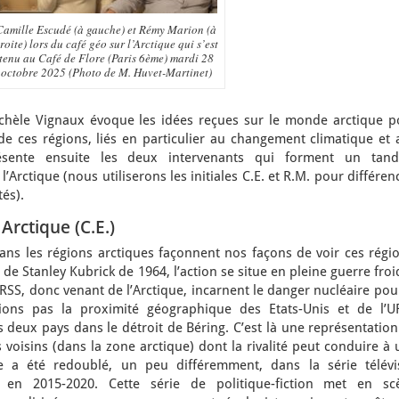
Camille Escudé (à gauche) et Rémy Marion (à
roite) lors du café géo sur l’Arctique qui s’est
tenu au Café de Flore (Paris 6ème) mardi 28
octobre 2025 (Photo de M. Huvet-Martinet)
hèle Vignaux évoque les idées reçues sur le monde arctique p
de ces régions, liés en particulier au changement climatique et 
 présente ensuite les deux intervenants qui forment un tan
Arctique (nous utiliserons les initiales C.E. et R.M. pour différen
tés).
Arctique (C.E.)
ans les régions arctiques façonnent nos façons de voir ces régio
m de Stanley Kubrick de 1964, l’action se situe en pleine guerre froi
RSS, donc venant de l’Arctique, incarnent le danger nucléaire pou
blions pas la proximité géographique des Etats-Unis et de l’U
 deux pays dans le détroit de Béring. C’est là une représentatio
 voisins (dans la zone arctique) dont la rivalité peut conduire à
e a été redoublé, un peu différemment, dans la série télévi
e en 2015-2020. Cette série de politique-fiction met en sc