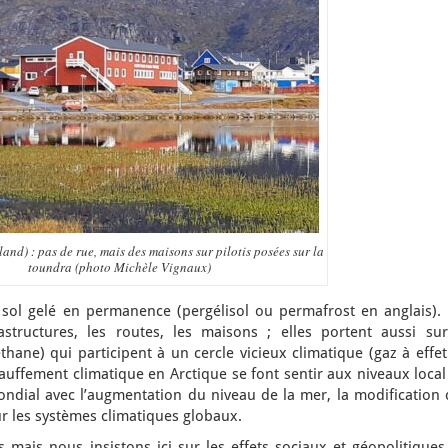
and) : pas de rue, mais des maisons sur pilotis posées sur la
toundra (photo Michèle Vignaux)
sol gelé en permanence (pergélisol ou permafrost en anglais). 
astructures, les routes, les maisons ; elles portent aussi sur
hane) qui participent à un cercle vicieux climatique (gaz à effe
uffement climatique en Arctique se font sentir aux niveaux local
ondial avec l’augmentation du niveau de la mer, la modification 
r les systèmes climatiques globaux.
 mais nous insistons ici sur les effets sociaux et géopolitiques