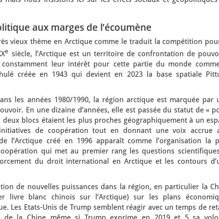
politique aux marges de l’écoumène
très vieux thème en Arctique comme le traduit la compétition pou
e
XX
siècle, l’Arctique est un territoire de confrontation de pouvo
mé constamment leur intérêt pour cette partie du monde comme
hulé créée en 1943 qui devient en 2023 la base spatiale Pittu
 dans les années 1980/1990, la région arctique est marquée par 
ouvoir. En une dizaine d’années, elle est passée du statut de « p
es deux blocs étaient les plus proches géographiquement à un esp
initiatives de coopération tout en donnant une voix accrue 
 de l’Arctique créé en 1996 apparaît comme l’organisation la p
oopération qui met au premier rang les questions scientifiques
orcement du droit international en Arctique et les contours d’
ion de nouvelles puissances dans la région, en particulier la Ch
r livre blanc chinois sur l’Arctique) sur les plans économiq
ique. Les Etats-Unis de Trump semblent réagir avec un temps de re
tes de la Chine même si Trump exprime en 2019 et 5 sa volo