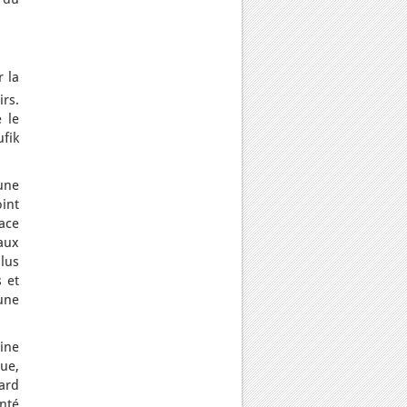
r la
irs.
 le
fik
une
oint
ace
aux
lus
 et
une
ine
ue,
tard
nté