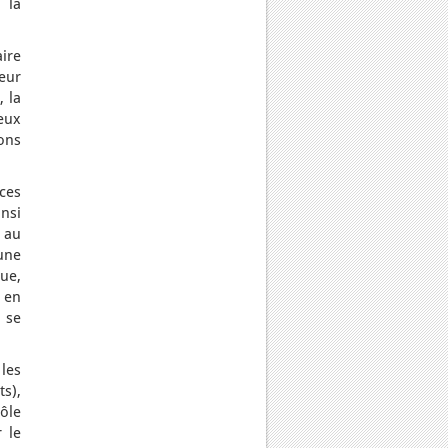
 la
ire
eur
 la
jeux
ions
ces
insi
 au
une
que,
 en
i se
les
ts),
ôle
 le