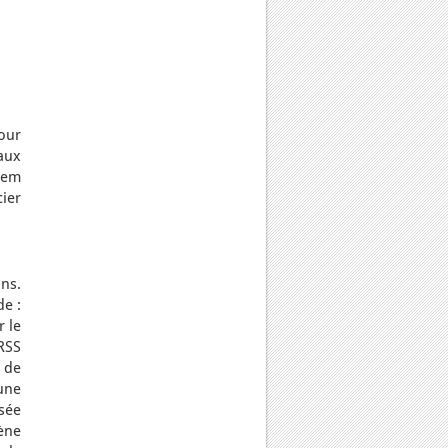
our
aux
dem
cier
ns.
de :
r le
RSS
n de
 une
sée
ène