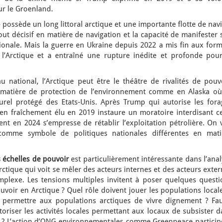
sur le Groenland.
ie possède un long littoral arctique et une importante flotte de nav
tout décisif en matière de navigation et la capacité de manifester
onale. Mais la guerre en Ukraine depuis 2022 a mis fin aux form
 l’Arctique et a entraîné une rupture inédite et profonde pour
 national, l’Arctique peut être le théâtre de rivalités de pouvo
 matière de protection de l’environnement comme en Alaska où
urel protégé des Etats-Unis. Après Trump qui autorise les fora
den fraîchement élu en 2019 instaure un moratoire interdisant ce
ent en 2024 s’empresse de rétablir l’exploitation pétrolière. On 
 comme symbole de politiques nationales différentes en mati
 échelles de pouvoir
est particulièrement intéressante dans l’ana
’Arctique qui voit se mêler des acteurs internes et des acteurs exte
plexe. Les tensions multiples invitent à poser quelques questi
ouvoir en Arctique ? Quel rôle doivent jouer les populations local
ou permettre aux populations arctiques de vivre dignement ? Faut
toriser les activités locales permettant aux locaux de subsister 
ls ? L’action d’ONG environnementales comme Greenpeace participe