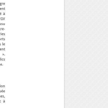
gre
ent
é à
TGV
ssu
re-
ies
rts
s le
ent
 ».
ics
e.
sion
uée
es,
t à