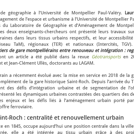
de géographie à l’Université de Montpellier Paul-Valéry.
Laur
gement de l’espace et urbanisme à l’Université de Montpellier Pa
 du Laboratoire de Géographie et d’Aménagement de Montpell
s deux enseignants-chercheurs ont présenté leurs travaux sur
ines dans leurs tissus urbains respectifs, et leur accessibilité
réseau TaM), régionaux (TER) et nationaux (Intercités, TGV).
iers de gare montpelliérains entre renouveau et intégration : re
ont un article a été publié dans la revue
Géotransports
en 2
nt et Jean-Clément Ullès, doctorants au LAGAM.
érain a récemment évolué avec la mise en service en 2018 de la g
mplément de la gare historique Saint-Roch. Depuis l’arrivée du T
t des défis d’intégration urbaine et de segmentation de l’of
 présenté les dynamiques urbaines contrastées des quartiers des 
es enjeux et les défis liés à l’aménagement urbain porté par
offre ferroviaire.
int-Roch : centralité et renouvellement urbain
ce en 1845, occupe aujourd’hui une position centrale dans la vill
ntrée, elle a été intégrée au tissu urbain grâce à des proj