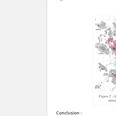
Figure 2 : A
minut
Conclusion :