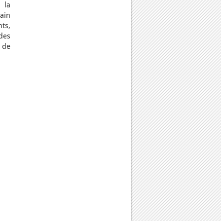
 la
ain
nts,
ndes
 de