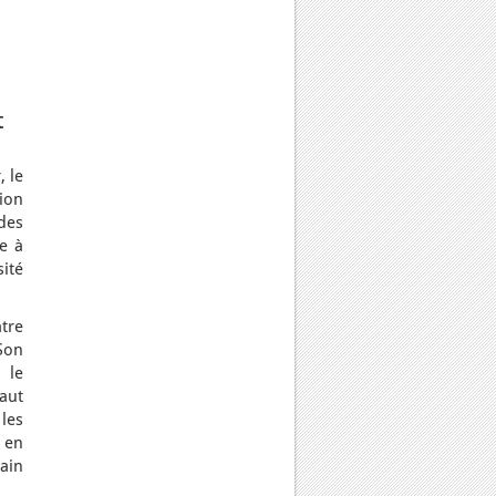
t
 le
tion
des
e à
sité
tre
Son
 le
aut
les
 en
bain