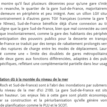
 montre qu’il faut plusieurs décennies pour qu’une gare s’intè
n revanche, le quartier de la gare Sud-de-France, majoritairem
s, demeure en périphérie et peu intégré. Avec un sillon LGV situ
contrairement à d’autres gares TGV françaises (comme la gare 
Nîmes), Sud-de-France bénéficie déjà d’une connexion au ti
uligne que la gare Sud-de-France, bien que mal connectée au cent
esque involontairement, comme la gare des habitants des périphér
nticipation des pouvoirs publics pour la desserte en transpo
-de-France se traduit par des temps de rabattement prolongés ver
on des ruptures de charge entre les modes de déplacement. Laur
lté comme une « limite des doublets de gares métropolitains
de deux gares aux fonctions différenciées, adaptées à des publ
 spécifiques, reflétant une complémentarité partielle dans leur usag
dation dû à la montée du niveau de la mer
-Roch et Sud-de-France) sont à l’abri des inondations par submer
u niveau de la mer d’ici 2100. La gare Sud-de-France est sit
en hauteur. Les enjeux liés à cette gare sont plutôt économiqu
r sa construction et la périurbanisation qu’elle génère von
s de planification comme le PLU et le SCOT.