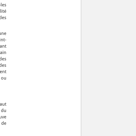
les
ité
des
une
nt-
ant
ain
des
des
ent
 ou
vaut
 du
ouve
 de