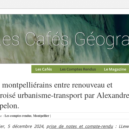
Les Cafés
Les Comptes Rendus
Le Magazine
e montpelliérains entre renouveau et
 croisé urbanisme-transport par Alexandr
pelon.
ue :
Les comptes rendus
,
Montpellier
|
ier, 5 décembre 2024, p
rise de notes et compte-rendu
: LLewe