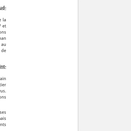
Sud-
e la
 et
lons
nan
 au
 de
int-
bain
tier
us.
ons
ses
ais
nts