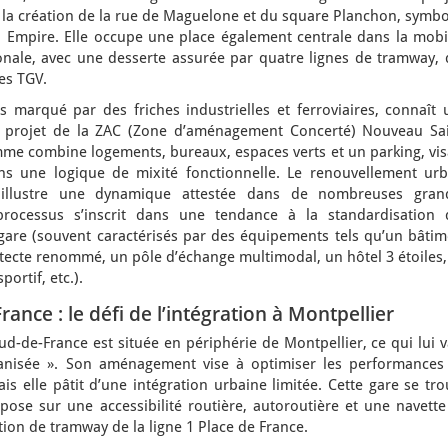
la création de la rue de Maguelone et du square Planchon, symbo
Empire. Elle occupe une place également centrale dans la mobil
ionale, avec une desserte assurée par quatre lignes de tramway, 
des TGV.
s marqué par des friches industrielles et ferroviaires, connaît 
e projet de la ZAC (Zone d’aménagement Concerté) Nouveau Sai
mme combine logements, bureaux, espaces verts et un parking, vis
ans une logique de mixité fonctionnelle. Le renouvellement urb
 illustre une dynamique attestée dans de nombreuses gran
processus s’inscrit dans une tendance à la standardisation 
are (souvent caractérisés par des équipements tels qu’un bâtim
ecte renommé, un pôle d’échange multimodal, un hôtel 3 étoiles,
ortif, etc.).
ance : le défi de l’intégration à Montpellier
d-de-France est située en périphérie de Montpellier, ce qui lui 
banisée ». Son aménagement vise à optimiser les performances
is elle pâtit d’une intégration urbaine limitée. Cette gare se tr
pose sur une accessibilité routière, autoroutière et une navette
tion de tramway de la ligne 1 Place de France.