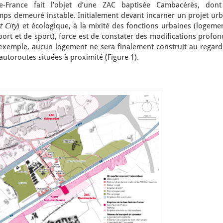
-France fait l’objet d’une ZAC baptisée Cambacérès, dont
s demeuré instable. Initialement devant incarner un projet urb
 City
) et écologique, à la mixité des fonctions urbaines (logeme
port et de sport), force est de constater des modifications profo
r exemple, aucun logement ne sera finalement construit au regard
autoroutes situées à proximité (Figure 1).