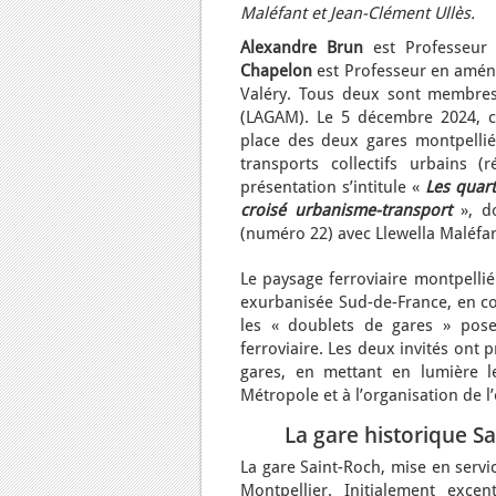
Maléfant et Jean-Clément Ullès.
Alexandre Brun
est Professeur 
Chapelon
est Professeur en aména
Valéry. Tous deux sont membres
(LAGAM). Le 5 décembre 2024, ce
place des deux gares montpelliéra
transports collectifs urbains (
présentation s’intitule «
Les quart
croisé urbanisme-transport
», d
(numéro 22) avec Llewella Maléfa
Le paysage ferroviaire montpelli
exurbanisée Sud-de-France, en co
les « doublets de gares » posen
ferroviaire. Les deux invités ont
gares, en mettant en lumière l
Métropole et à l’organisation de l’
La gare historique Sa
La gare Saint-Roch, mise en servi
Montpellier. Initialement exce