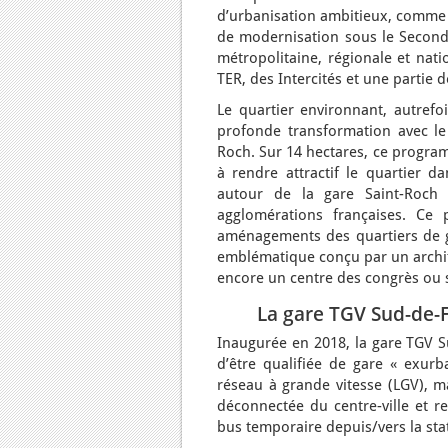
d’urbanisation ambitieux, comme 
de modernisation sous le Second 
métropolitaine, régionale et nat
TER, des Intercités et une partie 
Le quartier environnant, autrefoi
profonde transformation avec l
Roch. Sur 14 hectares, ce progra
à rendre attractif le quartier d
autour de la gare Saint-Roch
agglomérations françaises. Ce 
aménagements des quartiers de g
emblématique conçu par un archit
encore un centre des congrès ou sp
La gare TGV Sud-de-Fr
Inaugurée en 2018, la gare TGV Su
d’être qualifiée de gare « exur
réseau à grande vitesse (LGV), ma
déconnectée du centre-ville et re
bus temporaire depuis/vers la sta