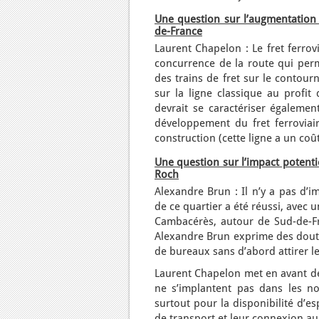
Une question sur l’augmentation p
de-France
Laurent Chapelon : Le fret ferrov
concurrence de la route qui perm
des trains de fret sur le contour
sur la ligne classique au profit
devrait se caractériser égalemen
développement du fret ferroviair
construction (cette ligne a un coût
Une question sur l’impact potenti
Roch
Alexandre Brun : Il n’y a pas d’i
de ce quartier a été réussi, avec 
Cambacérès, autour de Sud-de-Fra
Alexandre Brun exprime des doute
de bureaux sans d’abord attirer le
Laurent Chapelon met en avant des
ne s’implantent pas dans les no
surtout pour la disponibilité d’e
de transport et leur connexion au