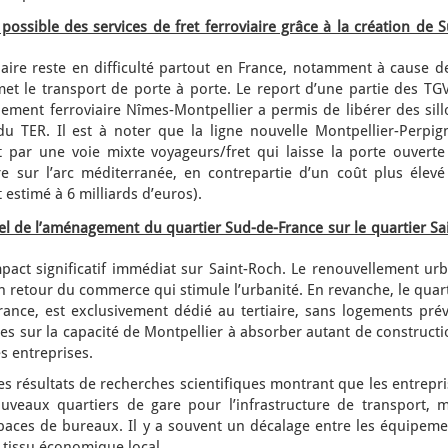
ossible des services de fret ferroviaire grâce à la création de 
iaire reste en difficulté partout en France, notamment à cause d
et le transport de porte à porte. Le report d’une partie des TGV
nement ferroviaire Nîmes-Montpellier a permis de libérer des sil
 du TER. Il est à noter que la ligne nouvelle Montpellier-Perpig
t par une voie mixte voyageurs/fret qui laisse la porte ouverte
e sur l’arc méditerranée, en contrepartie d’un coût plus élevé
 estimé à 6 milliards d’euros).
el de l’aménagement du quartier Sud-de-France sur le quartier Sa
mpact significatif immédiat sur Saint-Roch. Le renouvellement ur
un retour du commerce qui stimule l’urbanité. En revanche, le quar
nce, est exclusivement dédié au tertiaire, sans logements prév
s sur la capacité de Montpellier à absorber autant de constructi
s entreprises.
 résultats de recherches scientifiques montrant que les entrepri
uveaux quartiers de gare pour l’infrastructure de transport, m
spaces de bureaux. Il y a souvent un décalage entre les équipeme
 tissu économique local.