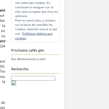
site utilise des cookies. En
continuant à naviguer sur ce
ent
site, vous acceptez que nous en
ul-
utilisions.
Pour en savoir plus, y compris
ier
sur la façon de contrôler les
 la
cookies, reportez-vous à ce qui
 en
Politique relative aux
suit :
 La
cookies
gard
024
Prochains cafés géo
Pas d’événements à venir
are
GV,
Recherche
fre
deux
 la
e de
ets