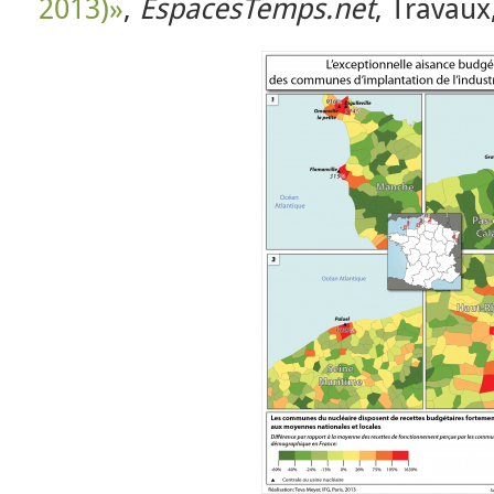
2013)»
,
EspacesTemps.net
, Travaux