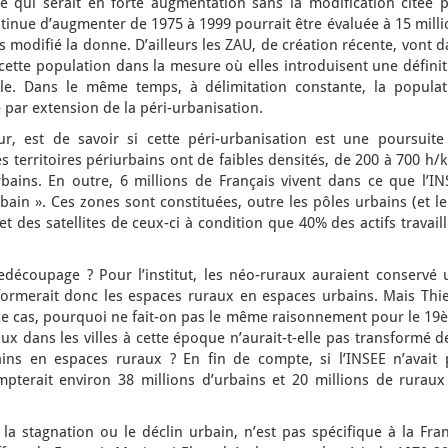
ale qui serait en forte augmentation sans la modification citée 
ntinue d’augmenter de 1975 à 1999 pourrait être évaluée à 15 mill
s modifié la donne. D’ailleurs les ZAU, de création récente, vont 
cette population dans la mesure où elles introduisent une défini
ale. Dans le même temps, à délimitation constante, la populat
 par extension de la péri-urbanisation.
r, est de savoir si cette péri-urbanisation est une poursuite
s territoires périurbains ont de faibles densités, de 200 à 700 h/
bains. En outre, 6 millions de Français vivent dans ce que l’IN
rbain ». Ces zones sont constituées, outre les pôles urbains (et l
 et des satellites de ceux-ci à condition que 40% des actifs travail
redécoupage ? Pour l’institut, les néo-ruraux auraient conservé 
ormerait donc les espaces ruraux en espaces urbains. Mais Thie
e cas, pourquoi ne fait-on pas le même raisonnement pour le 19
aux dans les villes à cette époque n’aurait-t-elle pas transformé d
ns en espaces ruraux ? En fin de compte, si l’INSEE n’avait 
pterait environ 38 millions d’urbains et 20 millions de ruraux
a stagnation ou le déclin urbain, n’est pas spécifique à la Fran