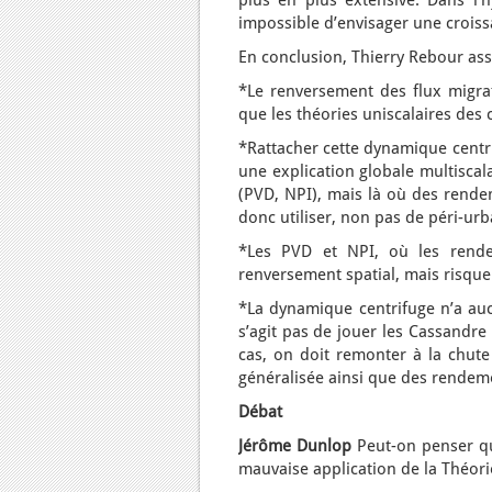
plus en plus extensive. Dans l’
impossible d’envisager une croiss
En conclusion, Thierry Rebour ass
*Le renversement des flux migrat
que les théories uniscalaires des 
*Rattacher cette dynamique centr
une explication globale multiscal
(PVD, NPI), mais là où des rende
donc utiliser, non pas de péri-ur
*Les PVD et NPI, où les rende
renversement spatial, mais risque
*La dynamique centrifuge n’a aucu
s’agit pas de jouer les Cassandre
cas, on doit remonter à la chute
généralisée ainsi que des rendem
Débat
Jérôme Dunlop
Peut-on penser que
mauvaise application de la Théori