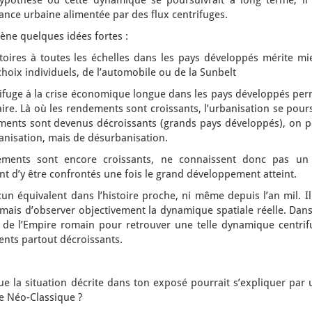
hypothèse où cette dynamique se poursuivrait à long terme, il 
ance urbaine alimentée par des flux centrifuges.
ène quelques idées fortes :
oires à toutes les échelles dans les pays développés mérite mi
choix individuels, de l’automobile ou de la Sunbelt
ifuge à la crise économique longue dans les pays développés per
aire. Là où les rendements sont croissants, l’urbanisation se pour
ments sont devenus décroissants (grands pays développés), on p
banisation, mais de désurbanisation.
ments sont encore croissants, ne connaissent donc pas un 
nt d’y être confrontés une fois le grand développement atteint.
n équivalent dans l’histoire proche, ni même depuis l’an mil. Il
 mais d’observer objectivement la dynamique spatiale réelle. Dan
 de l’Empire romain pour retrouver une telle dynamique centrif
ents partout décroissants.
 la situation décrite dans ton exposé pourrait s’expliquer par 
e Néo-Classique ?