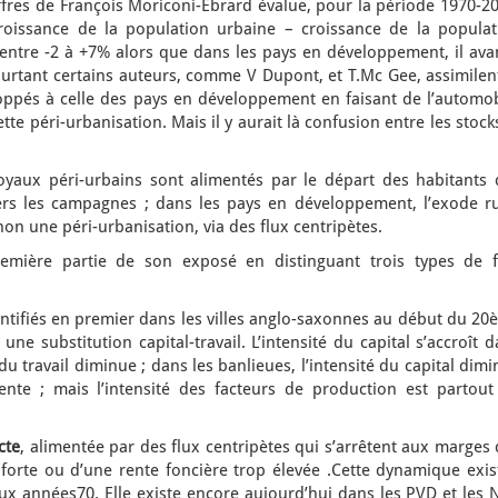
ffres de François Moriconi-Ebrard évalue, pour la période 1970-2
croissance de la population urbaine – croissance de la populat
 entre -2 à +7% alors que dans les pays en développement, il ava
urtant certains auteurs, comme V Dupont, et T.Mc Gee, assimilent
oppés à celle des pays en développement en faisant de l’automob
tte péri-urbanisation. Mais il y aurait là confusion entre les stock
oyaux péri-urbains sont alimentés par le départ des habitants 
 vers les campagnes ; dans les pays en développement, l’exode ru
on une péri-urbanisation, via des flux centripètes.
remière partie de son exposé en distinguant trois types de f
entifiés en premier dans les villes anglo-saxonnes au début du 2
une substitution capital-travail. L’intensité du capital s’accroît 
 du travail diminue ; dans les banlieues, l’intensité du capital dim
ente ; mais l’intensité des facteurs de production est partout
cte
, alimentée par des flux centripètes qui s’arrêtent aux marges
 forte ou d’une rente foncière trop élevée .Cette dynamique exis
x années70. Elle existe encore aujourd’hui dans les PVD et les N