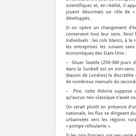
scientifiques et, en réalité, il a
jouent désormais un rôle de «
développés.
Si on opère un changement d’éche
conservent tout leur sens. Ainsi
individuels : les cols blancs, à la
les entreprises les suivant sans
économiques des Etats-Unis :
– Situer Seattle (250-300 jours d
dans la Sunbelt est un non-sens. 
(bassin de Londres) le discrédite
de nombreux manuels du secondai
– Pire, cette théorie suppose u
qu’aucun néo-classique n’avait os
On serait plutôt en présence d’un
nationale, les flux se dirigeant d
urbanisées vers les régions rura
« pompe refoulante ».
Si les prix fonciers ont peu varié