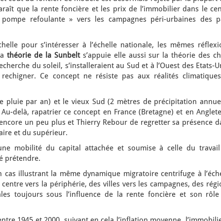
pparaît que la rente foncière et les prix de l’immobilier dans le ce
 pompe refoulante » vers les campagnes péri-urbaines des p
lle pour s’intéresser à l’échelle nationale, les mêmes réflexi
 la
théorie de la Sunbelt
s’appuie elle aussi sur la théorie des c
 recherche du soleil, s’installeraient au Sud et à l’Ouest des Etats-U
 rechigner. Ce concept ne résiste pas aux réalités climatiques
e pluie par an) et le vieux Sud (2 mètres de précipitation annue
Au-delà, rapatrier ce concept en France (Bretagne) et en Anglete
 encore un peu plus et Thierry Rebour de regretter sa présence d
re et du supérieur.
ne mobilité du capital attachée et soumise à celle du travail
é prétendre.
 cas illustrant la même dynamique migratoire centrifuge à l’éche
u centre vers la périphérie, des villes vers les campagnes, des rég
les toujours sous l’influence de la rente foncière et son rôle
 entre 1945 et 2000, suivant en cela l’inflation moyenne, l’immobili