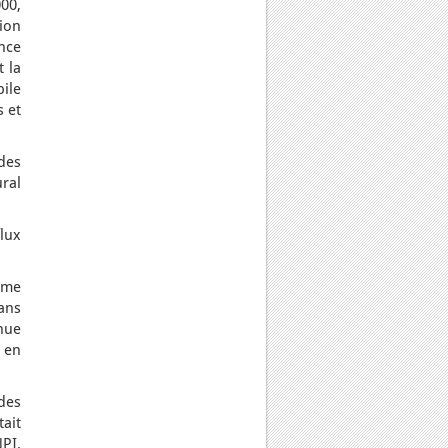
000,
ion
nce
 la
ile
s et
des
ral
lux
0ème
dans
inue
 en
 des
tait
PI.