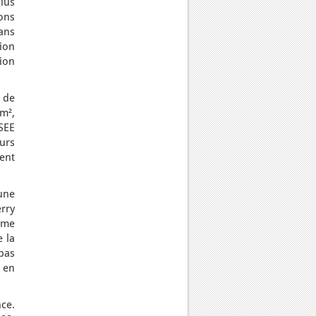
plus
ions
dans
tion
ion
 de
km²,
SEE
eurs
lent
une
rry
ème
e la
pas
 en
ce.