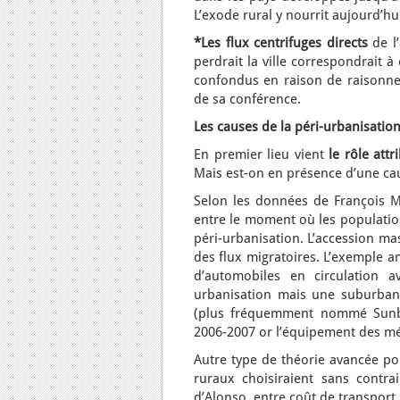
L’exode rural y nourrit aujourd’hu
*Les flux centrifuges directs
de l’
perdrait la ville correspondrait à
confondus en raison de raisonne
de sa conférence.
Les causes de la péri-urbanisatio
En premier lieu vient
le rôle att
Mais est-on en présence d’une ca
Selon les données de François Mor
entre le moment où les populatio
péri-urbanisation. L’accession ma
des flux migratoires. L’exemple am
d’automobiles en circulation 
urbanisation mais une suburbani
(plus fréquemment nommé Sunbel
2006-2007 or l’équipement des mé
Autre type de théorie avancée pou
ruraux choisiraient sans contra
d’Alonso, entre coût de transport