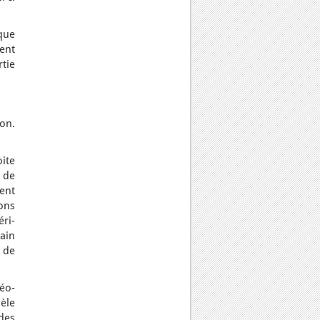
que
vent
tie
ion.
ite
 de
ent
ions
ri-
ain
 de
néo-
èle
 des