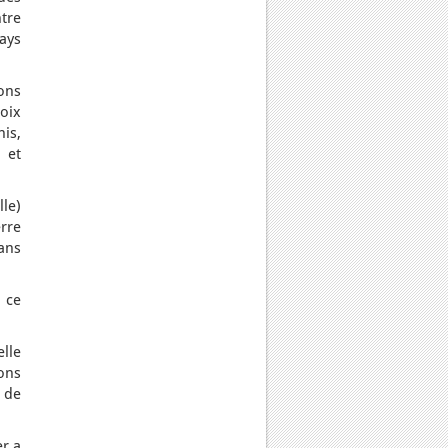
ntre
ays
ons
hoix
nis,
 et
lle)
rre
ans
 ce
lle
ions
 de
er a