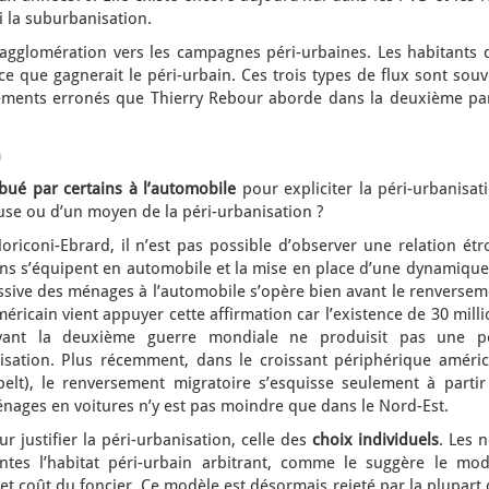
i la suburbanisation.
agglomération vers les campagnes péri-urbaines. Les habitants 
 ce que gagnerait le péri-urbain. Ces trois types de flux sont sou
ments erronés que Thierry Rebour aborde dans la deuxième par
n
ribué par certains à l’automobile
pour expliciter la péri-urbanisat
use ou d’un moyen de la péri-urbanisation ?
iconi-Ebrard, il n’est pas possible d’observer une relation étro
ns s’équipent en automobile et la mise en place d’une dynamique
ssive des ménages à l’automobile s’opère bien avant le renversem
éricain vient appuyer cette affirmation car l’existence de 30 mill
avant la deuxième guerre mondiale ne produisit pas une pé
sation. Plus récemment, dans le croissant périphérique améric
t), le renversement migratoire s’esquisse seulement à partir
nages en voitures n’y est pas moindre que dans le Nord-Est.
r justifier la péri-urbanisation, celle des
choix individuels
. Les 
intes l’habitat péri-urbain arbitrant, comme le suggère le mod
 et coût du foncier. Ce modèle est désormais rejeté par la plupart