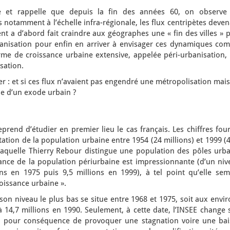
e et rappelle que depuis la fin des années 60, on observe
 notamment à l’échelle infra-régionale, les flux centripètes deve
t a d’abord fait craindre aux géographes une « fin des villes » 
banisation pour enfin en arriver à envisager ces dynamiques co
rme de croissance urbaine extensive, appelée péri-urbanisation, 
sation.
er : et si ces flux n’avaient pas engendré une métropolisation mai
le d’un exode urbain ?
eprend d’étudier en premier lieu le cas français. Les chiffres fou
tation de la population urbaine entre 1954 (24 millions) et 1999 (
 laquelle Thierry Rebour distingue une population des pôles urba
sance de la population périurbaine est impressionnante (d’un niv
s en 1975 puis 9,5 millions en 1999), à tel point qu’elle sem
roissance urbaine ».
son niveau le plus bas se situe entre 1968 et 1975, soit aux envi
 14,7 millions en 1990. Seulement, à cette date, l’INSEE change 
n a pour conséquence de provoquer une stagnation voire une bai