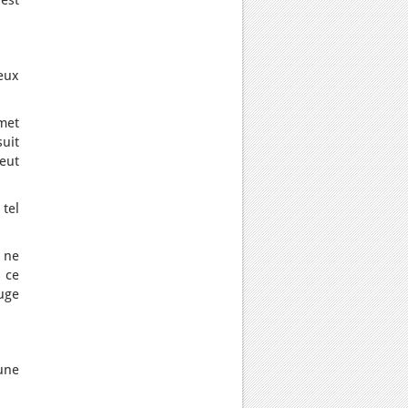
est
eux
met
suit
eut
tel
 ne
s ce
uge
une