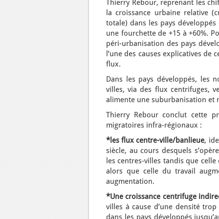
Thierry Rebour, reprenant les chi
la croissance urbaine relative (
totale) dans les pays développés
une fourchette de +15 à +60%. Po
péri-urbanisation des pays dével
l’une des causes explicatives de ce
flux.
Dans les pays développés, les n
villes, via des flux centrifuges,
alimente une suburbanisation et n
Thierry Rebour conclut cette p
migratoires infra-régionaux :
*les flux centre-ville/banlieue
, id
siècle, au cours desquels s’opère 
les centres-villes tandis que celle
alors que celle du travail augm
augmentation.
*Une croissance centrifuge indire
villes à cause d’une densité trop
dans les pays développés jusqu’au