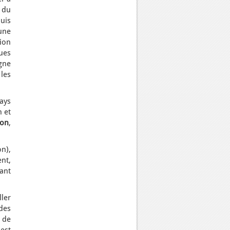
 du
uis
une
tion
ues
gne
les
ays
n et
ion
,
n),
nt,
tant
ler
des
 de