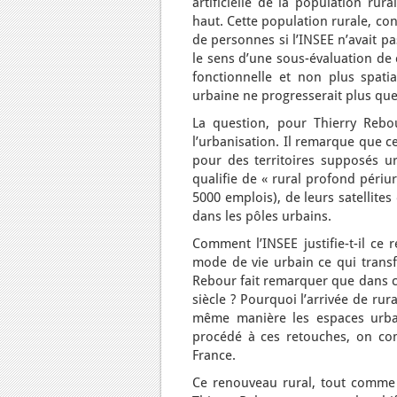
artificielle de la population rur
haut. Cette population rurale, co
de personnes si l’INSEE n’avait pa
le sens d’une sous-évaluation de 
fonctionnelle et non plus spati
urbaine ne progresserait plus que
La question, pour Thierry Rebou
l’urbanisation. Il remarque que ce
pour des territoires supposés ur
qualifie de « rural profond périu
5000 emplois), de leurs satellites
dans les pôles urbains.
Comment l’INSEE justifie-t-il ce 
mode de vie urbain ce qui transf
Rebour fait remarquer que dans c
siècle ? Pourquoi l’arrivée de rur
même manière les espaces urbai
procédé à ces retouches, on com
France.
Ce renouveau rural, tout comme l