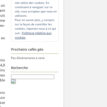
site utilise des cookies. En
 un
continuant à naviguer sur ce
nant
site, vous acceptez que nous en
puis
utilisions.
Pour en savoir plus, y compris
mme
sur la façon de contrôler les
ex-
cookies, reportez-vous à ce qui
Politique relative aux
suit :
cookies
s au
Prochains cafés géo
Pas d’événements à venir
rnis
44,8
Recherche
ins
eau
ble
rons
son
sse