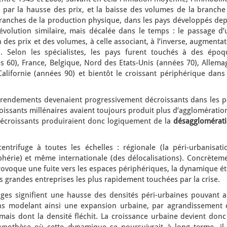
 par la hausse des prix, et la baisse des volumes de la branche
branches de la production physique, dans les pays développés dep
évolution similaire, mais décalée dans le temps : le passage d’
es prix et des volumes, à celle associant, à l’inverse, augmenta
. Selon les spécialistes, les pays furent touchés à des époq
s 60), France, Belgique, Nord des Etats-Unis (années 70), Allema
alifornie (années 90) et bientôt le croissant périphérique dans 
 rendements devenaient progressivement décroissants dans les p
issants millénaires avaient toujours produit plus d’agglomératio
décroissants produiraient donc logiquement de la
désagglomérat
trifuge à toutes les échelles : régionale (la péri-urbanisatio
phérie) et même internationale (des délocalisations). Concrèteme
provoque une fuite vers les espaces périphériques, la dynamique é
 grandes entreprises les plus rapidement touchées par la crise.
uges signifient une hausse des densités péri-urbaines pouvant al
ons modelant ainsi une expansion urbaine, par agrandissement 
ais dont la densité fléchit. La croissance urbaine devient donc