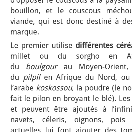
d’opposer le couscous à la paysann
bouillon, et le couscous mécho
viande, qui est donc destiné à de
marque.
Le premier utilise
différentes céré
millet ou du sorgho en Afri
du
boulgour
au Moyen-Orient, 
du
pilpil
en Afrique du Nord, o
l’arabe
koskossou
, la poudre (le n
fait le pilon en broyant le blé). 
et peuvent être ajoutés à l’infini
navets, céleris, oignons, pois
actuelles lui font ajouter des to