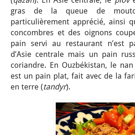
(
qazan
). En Asie centrale, le
plov
e
gras de la queue de mout
particulièrement apprécié, ainsi 
concombres et des oignons coupé
pain servi au restaurant n’est p
d’Asie centrale mais un pain russ
coriandre. En Ouzbékistan, le na
est un pain plat, fait avec de la fa
en terre (
tandyr
).