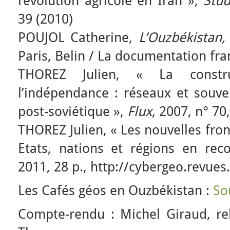
révolution agricole en Iran »,
Stud
39 (2010)
POUJOL Catherine,
L’Ouzbékistan,
Paris, Belin / La documentation fra
THOREZ Julien, « La construc
l’indépendance : réseaux et souve
post-soviétique »,
Flux
, 2007, n° 70
THOREZ Julien, « Les nouvelles front
Etats, nations et régions en re
2011, 28 p., http://cybergeo.revues
Les Cafés géos en Ouzbékistan :
So
Compte-rendu : Michel Giraud, re