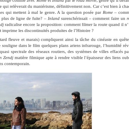
 y plonge comme avec
Rome
et
Inland
par le
road movie
, genre qu’il déra
e qui relèverait du maniérisme, définitivement non. Car c’est bien à ch
illes qui mettent à mal le genre. A la question posée par
Rome
– comm
 plus de ligne de fuite? –
Inland
surenchérissait – comment faire un
r
dj
radicalise encore la proposition: comment filmer la route quand il n’
t imprime les discontinuités produites de l’Histoire ?
tard fleuve et marais) compliquent ainsi la tâche du cinéaste en quêt
souligne dans le film quelques plans ariens infrarouge, l’humidité rév
 quasi spectrale des réseaux routiers, des systèmes de villes effacés pa
n Zendj
matière filmique apte à rendre visible l’épaisseur des liens oub
sens contemporain.