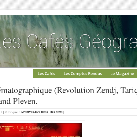
Les Cafés
Les Comptes Rendus
Le Magazine
nématographique (Revolution Zendj, Tari
and Pleven.
51 | Rubrique :
Archives-Des films
,
Des films
|