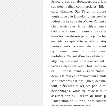
Prince et ses collaborateurs est à la
ses potentialités commerciales. Elle 
carte blanche. Sur l’erg, ils dre
touristique : le B
abylon amusment p
redessine la carte du Moyen-Orient s
chaque étape est le franchissement 
côté vise à construire une autre cart
dans les pas de son père, la jeune fem
en cela, sa spatialité est rhizomat
mouvements relevant de différen
symptomatiquement toujours figuré d
mobilités. Partant d’un travail de t
algérien, parvient progressivement
voyage en avion vers l’Irak, mais s
celui « transhumant » (4) de Nahla
depuis la mer et l’embarcation clandes
sont encadrés par des lignes, des mai
tout intérieures et réglées par le r
personnages. Nahla figure de la fluidi
assumer son exil, d’être de nulle p
l’adaptation de Butor que ses camarad
de leurs désirs migratoires ?