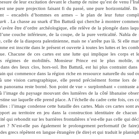
 mesure de leur excitation devant le champ de ruine qu’est de venu l’Ira
est une pure projection faisant fi du passé, une pure horizontalité. Ils
ssent – encadrés d’hommes en armes – le plan de leur futur compl
ark
. La chasse au snark d’Ibn Battutâ qui cherche à montrer commen
’avère être d’ordre archéologique, elle relève de la plongée dans laqu
d’une couche inférieure, de la coupe, de la pure verticalité. Nahla de
e, celle de la diaspora palestinienne, mais ne s’arrête pas là. Si elle ma
me est inscrite dans le présent et ouverte à toutes les luttes et les comb
ique. Chacune de ces cartes est une lutte qui implique les corps et l
ts régimes de mobilités. Monsieur Prince est le plus mobile, m
ans des lieux clos, hors-sol. Ibn Battutâ, est lui plus contraint dans
errain qui commence dans la région riche en ressource naturelle du sud o
 à une vision cartographique, elle prend précisément forme lors de
on panorama reste borné. Son point de vue « surplombant » contraste 
 à l’image du paysage mouvant des lumières de la côté libanaise obse
tine sur laquelle elle prend place. A l’échelle du cadre cette fois, ces c
lles : l’image condense cette bataille des cartes. Mais ces cartes sont a
apport au territoire en jeu dans la construction identitaire de chacun
té qui rebondit sur les barrières frontalières n’est-elle pas celle qui déc
art ? N’est-elle pas également le prolongement performatif (le faire
es grecs répètent en langue étrangère (le dire) et qui traduit le planisp