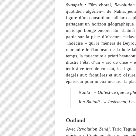
Synopsis :
Film choral,
Revolution
quotidien algérien–, de Nahla, jeu
figure d’un consortium militaro-capi
partagent un horizon géographique
mais qui bouge encore, Ibn Battutâ 
partir sur la piste d’obscurs escl
indécise – qui le mènera de Beyrout
reprendre le flambeau de la lutte la
temps, la trajectoire a priori beauco
illustre l’état d’un « arc de crise »
tenir à ce terrible constat, les li
degrés aux frontières et aux césur
épaisseur pour mieux mesurer la place
Nahla : « Qu’est-ce que tu pho
Ibn Battutâ : « Justement, j’e
Outland
Avec
Revolution Zendj
, Tariq Tegui
précieuse. Contemplative
et
engagée