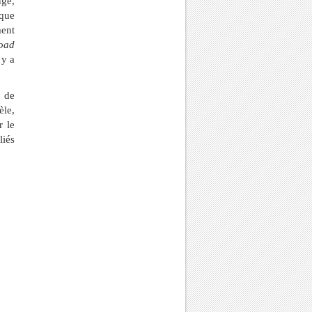
nge,
aque
ent
oad
 y a
e de
èle,
r le
liés