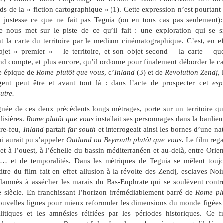
ards de la « fiction cartographique » (1). Cette expression n’est pourtant
 justesse ce que ne fait pas Teguia (ou en tous cas pas seulement)
e nous met sur le piste de ce qu’il fait : une exploration qui se s
nt la carte du territoire par le medium cinématographique. C’est, en ef
bjet « premier » – le territoire, et son objet second – la carte – qu
 rend compte, et plus encore, qu’il ordonne pour finalement déborder le c
le épique de
Rome plutôt que vous
, d’
Inland
(3) et de
Revolution Zendj,
ogent peut être et avant tout là : dans l’acte de prospecter cet
esp
utre.
ignée de ces deux précédents longs métrages, porte sur un territoire q
lisières.
Rome plutôt que vous
installait ses personnages dans la banlieu
vre-feu,
Inland
partait
far south
et interrogeait ainsi les bornes d’une na
ui aurait pu s’appeler
Outland ou Beyrouth plutôt que vous.
Le film
reg
t et à l’ouest, à l’échelle du bassin méditerranéen et au-delà, entre Orien
… et de temporalités. Dans les métriques de Teguia se mêlent touj
tre du film fait en effet allusion à la révolte des Zendj, esclaves Noi
ondamnés à assécher les marais du Bas-Euphrate qui se soulèvent contr
e siècle. En franchissant l’horizon irrémédiablement barré de
Rome pl
 nouvelles lignes pour mieux reformuler les dimensions du monde figées
litiques et les amnésies réifiées par les périodes historiques. Ce f