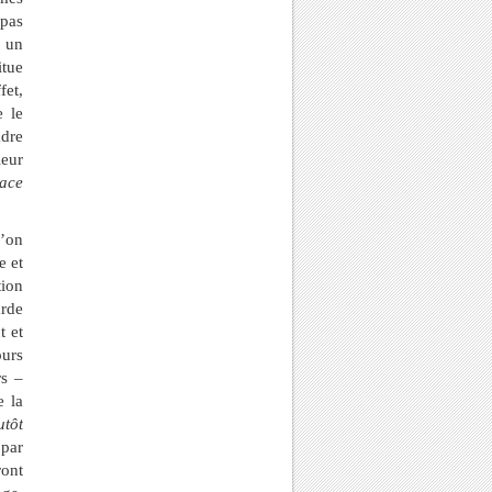
 pas
: un
itue
fet,
e le
adre
leur
ace
u’on
e et
tion
arde
t et
ours
rs –
e la
utôt
 par
ront