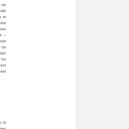
s un
oide
n et
uine
pour
te –
pour
, un
 mer
s’en
vers
nent
e et
mes