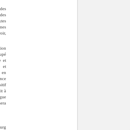
 des
 des
xtes
gnes
oir,
tion
cupé
e et
é et
t en
ence
itif
it à
ugue
sera
ourg