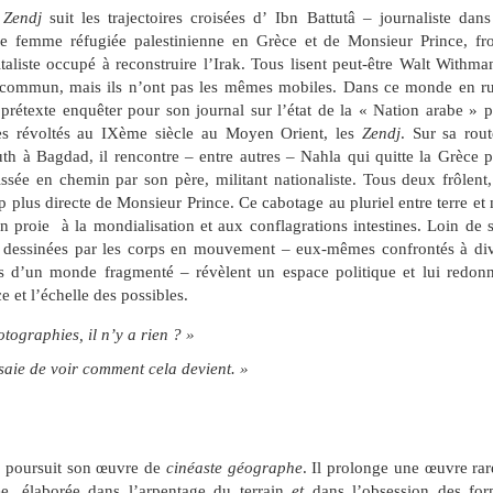
 Zendj
suit les trajectoires croisées d’
Ibn Battutâ – journaliste dan
ne femme réfugiée palestinienne en Grèce et de Monsieur Prince, fr
taliste occupé à reconstruire l’Irak. Tous lisent peut-être Walt Withma
 commun, mais ils n’ont pas les mêmes mobiles. Dans ce monde en r
prétexte enquêter pour son journal sur l’état de la « Nation arabe » 
aves révoltés au IXème siècle au Moyen Orient, les
Zendj
. Sur sa rou
h à Bagdad, il rencontre – entre autres – Nahla qui quitte la Grèce 
issée en chemin par son père, militant nationaliste. Tous deux frôlent
up plus directe de Monsieur Prince. Ce cabotage au pluriel entre terre et
 en proie à la mondialisation et aux conflagrations intestines. Loin de 
gnes dessinées par les corps en mouvement – eux-mêmes confrontés à di
es d’un monde fragmenté – révèlent un espace politique et lui redon
 et l’échelle des possibles.
tographies, il n’y a rien ? »
ssaie de voir comment cela devient. »
a poursuit son œuvre de
cinéaste géographe
. Il prolonge une œuvre rar
, élaborée dans l’arpentage du terrain
et
dans l’obsession des for