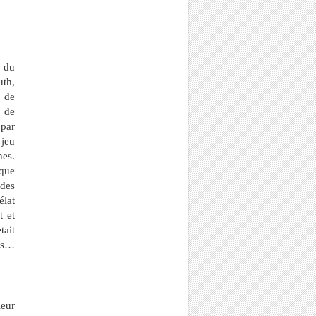
 du
uth,
, de
t de
 par
 jeu
hes.
 que
 des
élat
t et
tait
les…
ieur