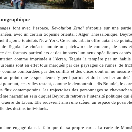
matographique
nages font avec l’espace,
Revolution Zendj
s’appuie sur une partie
anéen, avec un certain tropisme oriental : Alger, Thessalonique, Beyro
l il ajoute toutefois New York. Ce semis urbain offre autant de points
 » de Teguia. Le cinéaste monte un patchwork de couleurs, de sons e
ec des formats particuliers et des impacts lumineux spécifiques captés
ntation comme imprimée à l’écran, Teguia la tempère par un habile
 urbains sont en effet tous marqués par des paysages de ruines, de fric
 – comme bombardées par des conflits et des crises dont on ne mesure
t au point que le spectateur s’y perd parfois et doit chercher au-delà
t pourtant, ces villes restent, comme le démontrait jadis Braudel, le corr
les flux contemporains, les trajectoires des personnages se chevauchen
tème narratif au sein duquel Beyrouth retrouve l’intensité politique qui é
a Guerre du Liban. Elle redevient ainsi une scène, un espace de possib
le des destins individuels.
-même engagé dans la fabrique de sa propre carte. La carte de Mons