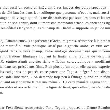
la met aussi en scène en intégrant à ses images des corps spectraux :
es de télé lancées dans leur soliloque que personne n’écoute, mais aussi
ngent de visage quand ils ne disparaissent pas sous les sons et les te
routh de son centre, dont l’urbanisme marchand efface les anciennes li
– les dédales labyrinthiques du camp de Chatila – supporte un jeu de mir
dj, Panarabisme…) et présentes (Grèce, migrants, résistance à la préda
nde marqué du vide politique laissé par la gauche arabe, ce vide oc
négatif dans le hors champ. Entre analogie documentaire qui inform
 et opérations filmiques floutant la limite entre régime de visibilit
c
Revolution Zendj
une très riche « fiction cartographique » modifian
’ici dans ses précédents films. Bien plus qu’un objet, elle est une expéri
les catégories de pensée et ce parce que Teguia intègre à son dispos
orges Didi-Huberman, « on demande trop peu à l´image quand on la rédu
quand on y cherche le réel lui- même ». De cette manière Teguia conj
 possibles et ouvre là une ultime ligne de front, qui celle-ci, ne s’actuali
n.
par l’excellente rétrospective Tariq Teguia proposée au Centre Beaub