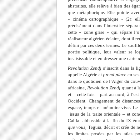
abstraites, elle relève à bien des ég
que métaphorique. Elle pointe avec
« cinéma cartographique » (2); ell
précisément dans l’interstice sépara
cette « zone grise » qui sépare l’o
réalisateur algérien éclaire, dont il
défini par ces deux termes. Le souff
portée politique, leur valeur se l
insaisissable et en dresser une carte
a
Revolution Zendj
s’inscrit dans la l
appelle Algérie et
prend place
en ses 
dans le quotidien de l’Alger du cou
africaine,
Revolution Zendj
quant à l
et – cette fois – part au nord, à l’es
Occident. Changement de distances
espace, temps et mémoire vive. Le ti
issus de la traite orientale – et c
Califat abbasside à la fin du IX èm
que vous,
Teguia, décrit et crée de
les limites posées par les atlas po