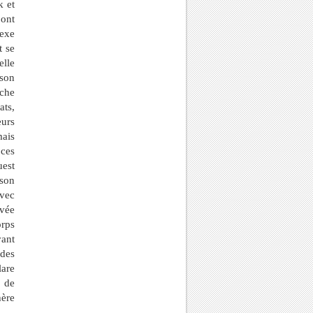
k et
 ont
exe
t se
elle
 son
rche
ats,
eurs
ais
 ces
uest
 son
avec
rvée
orps
vant
 des
lare
) de
hère