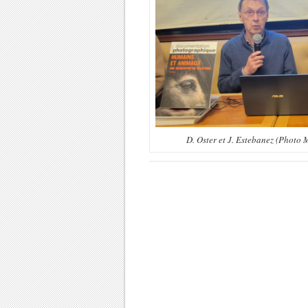
D. Oster et J. Estebanez (Photo