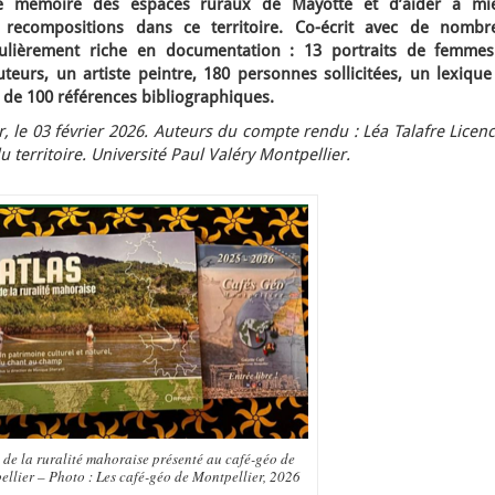
ne mémoire des espaces ruraux de Mayotte et d’aider à mi
 recompositions dans ce territoire. Co-écrit avec de nombr
ticulièrement riche en documentation : 13 portraits de femmes
teurs, un artiste peintre, 180 personnes sollicitées, un lexique
 de 100 références bibliographiques.
 le 03 février 2026. Auteurs du compte rendu : Léa Talafre Licen
erritoire. Université Paul Valéry Montpellier.
 de la ruralité mahoraise présenté au café-géo de
llier – Photo : Les café-géo de Montpellier, 2026