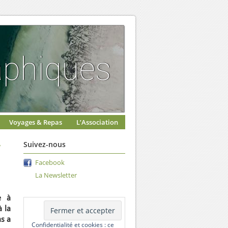
Voyages & Repas
L’Association
r
Suivez-nous
Facebook
La Newsletter
e à
à la
as a
Confidentialité et cookies : ce