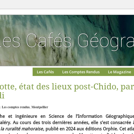
Les Cafés
Les Comptes Rendus
Le Magazine
tte, état des lieux post-Chido, pa
i
 :
Les comptes rendus
,
Montpellier
he et ingénieure en Science de l’Information Géographiqu
Valéry. Au cours des trois dernières années, elle s’est consacrée 
e la ruralité mahoraise
, publié en 2024 aux éditions Orphie.
Cet atl