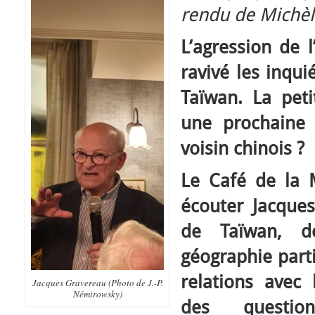
rendu de Michèl
L’agression de 
ravivé les inqui
Taïwan. La peti
une prochaine
voisin chinois ?
Le Café de la 
écouter Jacque
de Taïwan, d
géographie parti
relations avec
Jacques Gravereau (Photo de J.-P.
Némirowsky)
des questio