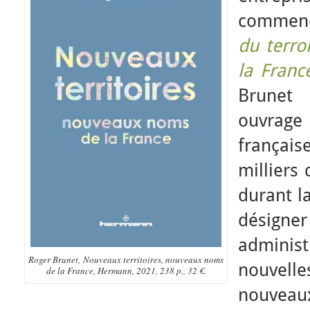
commenc
du terro
la Franc
Brunet 
ouvrag
françai
milliers
durant l
désigner
admini
Roger Brunet, Nouveaux territoires, nouveaux noms
nouvelle
de la France, Hermann, 2021, 238 p., 32 €.
nouveau