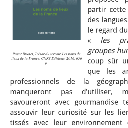
partir cette
des langues
le regard d
«
les pr
groupes hu
Roger Brunet, Trésor du terroir. Les noms de
lieux de la France, CNRS Editions, 2016, 656
coup sûr u
p.
que les a
professionnels de la géogra
manqueront pas d’utiliser, m
savoureront avec gourmandise t
assouvir leur curiosité sur les l
tissés avec leur environnement 