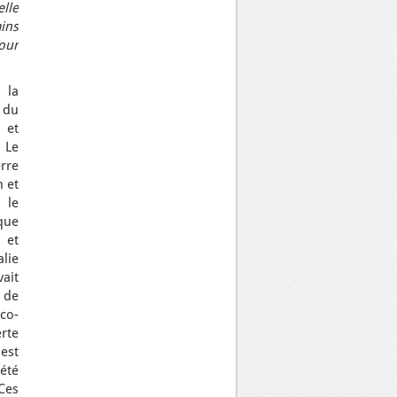
lle
ins
our
 la
 du
 et
 Le
erre
 et
 le
que
 et
lie
vait
 de
co-
rte
est
 été
Ces