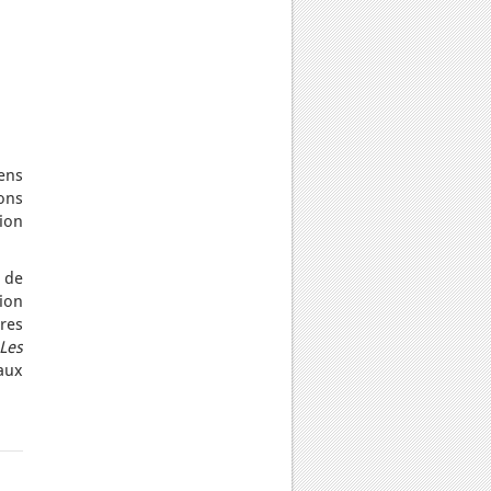
ens
ons
ion
 de
ion
ires
Les
aux