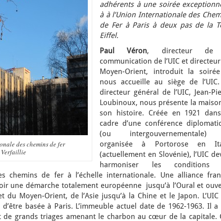
adhérents à une soirée exceptionne
à à l’Union Internationale des Chem
de Fer à Paris à deux pas de la T
Eiffel.
Paul Véron
, directeur de
communication de l’UIC et directeur
Moyen-Orient, introduit la soirée
nous accueille au siège de l’UIC.
directeur général de l’UIC, Jean-Pi
Loubinoux, nous présente la maison
son histoire. Créée en 1921 dans
cadre d’une conférence diplomati
(ou intergouvernementale)
onale des chemins de fer
organisée à Portorose en Ita
Verfaillie
(actuellement en Slovénie), l’UIC de
harmoniser les conditions
es chemins de fer à l’échelle internationale. Une alliance fran
loir une démarche totalement européenne jusqu’à l’Oural et ouve
 du Moyen-Orient, de l’Asie jusqu’à la Chine et le Japon. L’UIC 
e d’être basée à Paris. L’immeuble actuel date de 1962-1963. Il a
nt de grands triages amenant le charbon au cœur de la capitale. 