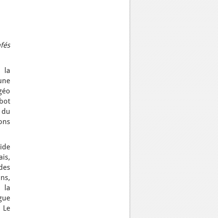
fés
 la
une
géo
bot
 du
ions
ide
ais,
des
ns,
 la
gue
, Le