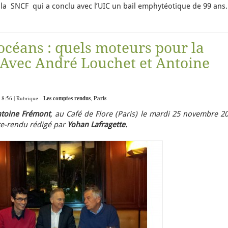
 la SNCF qui a conclu avec l’UIC un bail emphytéotique de 99 ans.
océans : quels moteurs pour la
 Avec André Louchet et Antoine
 8:56 | Rubrique :
Les comptes rendus
,
Paris
toine Frémont
, a
u Café de Flore (Paris) le mardi 25 novembre 20
e-rendu rédigé par
Yohan Lafragette.