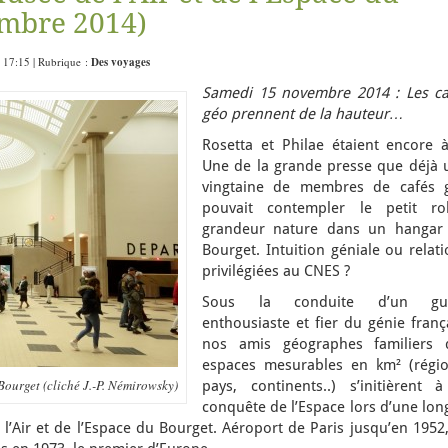
embre 2014)
 17:15 | Rubrique :
Des voyages
Samedi 15 novembre 2014 : Les ca
géo prennent de la hauteur…
Rosetta et Philae étaient encore à
Une de la grande presse que déjà 
vingtaine de membres de cafés 
pouvait contempler le petit ro
grandeur nature dans un hangar
Bourget. Intuition géniale ou relat
privilégiées au CNES ?
Sous la conduite d’un gu
enthousiaste et fier du génie franç
nos amis géographes familiers 
espaces mesurables en km² (régio
Bourget (cliché J.-P. Némirowsky)
pays, continents..) s’initièrent à
conquête de l’Espace lors d’une lon
l’Air et de l’Espace du Bourget. Aéroport de Paris jusqu’en 1952