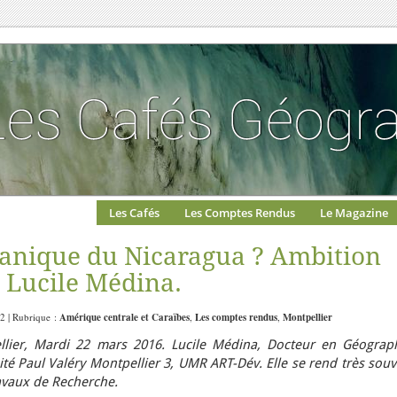
Les Cafés
Les Comptes Rendus
Le Magazine
éanique du Nicaragua ? Ambition
r Lucile Médina.
22 | Rubrique :
Amérique centrale et Caraïbes
,
Les comptes rendus
,
Montpellier
lier, Mardi 22 mars 2016. Lucile Médina, Docteur en Géograph
ité Paul Valéry Montpellier 3, UMR ART-Dév. Elle se rend très sou
avaux de Recherche.