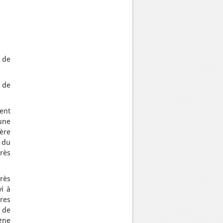
s de
 de
ent
une
ère
 du
rès
rès
i à
res
 de
gne