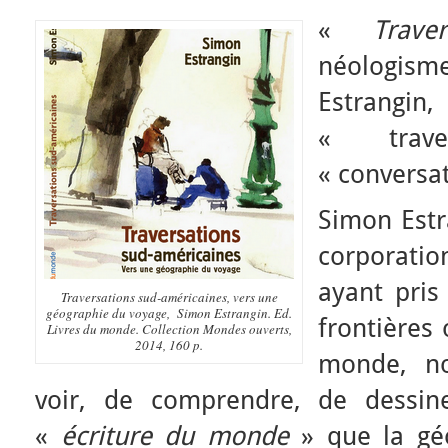
«
Traver
néologis
Estrangi
« tra
« conversat
Simon Estr
corporati
ayant pris
Traversations sud-américaines, vers une
géographie du voyage
, Simon Estrangin. Ed.
frontières o
Livres du monde. Collection Mondes ouverts,
2014, 160 p.
monde, no
voir, de comprendre, de dessin
«
écriture du monde
» que la gé