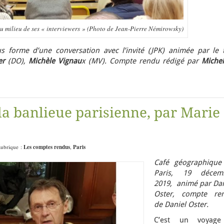
 milieu de ses « interviewers » (Photo de Jean-Pierre Némirowsky)
s forme d’une conversation avec l’invité (JPK) animée par le t
er
(DO),
Michèle Vignau
x (MV). Compte rendu rédigé par
Michel
la banlieue parisienne, par Marie
Rubrique :
Les comptes rendus
,
Paris
Café géographique
Paris, 19 décem
2019, animé par Dan
Oster, compte re
de Daniel Oster.
C’est un voyag