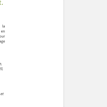
t.
 la
 en
our
page
e,
3,
et