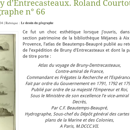
y d’Entrecasteaux. Roland Courto
graphe n° 66
2:04 | Rubrique :
Le dessin du géographe
Ce fut un choc esthétique lorsque j’ouvris, dans
section patrimoine de la bibliothèque Méjanes à Aix
Provence, l’atlas de Beautemps-Beaupré publié au ret
de l’expédition de Bruny d’Entrecasteaux et dont la 
de titre porte :
Atlas du voyage de Bruny-Dentrecasteaux,
Contre-amiral de France,
Commandant es Frégates la Recherche et l’Espéranc
Fait par ordre du Gouvernement en 1791, 1792 et 179
Publié par ordre de sa majesté l’Empereur et Roi,
Sous le Ministère de son excellence l’e vice-amiral
Decrès,
Par C.F. Beautemps-Beaupré,
Hydrographe, Sous-chef du Dépôt général des cartes 
plans de la Marine et des Colonies,
A Paris, M.DCCC.VII.