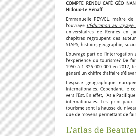
COMPTE RENDU CAFÉ GÉO NANTE
Hidoux-Le Hénaff
Emmanuelle PEYVEL, maître de c
l’ouvrage
L’Éducation au voyage, 
universitaires de Rennes en janv
chapitres regroupent des auteurs
STAPS, histoire, géographie, soci
L’ouvrage part de l’interrogatio
l’expérience du tourisme? De fa
1950 à 1 326 000 000 en 2017, le
généré un chiffre d’affaire s’élev
L’espace géographique europ
internationales. Cependant, le ce
vers l’Est. En effet, l’Asie Pacif
internationales. Les principau
tourisme sont la hausse du niveau 
que de moyens permettant de fai
L’atlas de Beaute