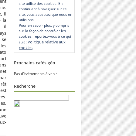
ent
site utilise des cookies. En
ie.
continuant à naviguer sur ce
 il
site, vous acceptez que nous en
utilisions.
 la
Pour en savoir plus, y compris
 il
sur la façon de contrôler les
ays
cookies, reportez-vous à ce qui
 se
Politique relative aux
suit :
les
cookies
ato
part
Prochains cafés géo
ans
net
Pas d’événements à venir
par
rêt
Recherche
est
res.
nes,
une
euve
uc-