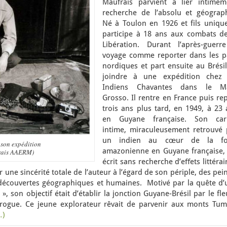
Maufrais parvient à lier intimem
recherche de l’absolu et géograph
Né à Toulon en 1926 et fils unique,
participe à 18 ans aux combats de
Libération. Durant l’après-guerre
voyage comme reporter dans les p
nordiques et part ensuite au Brésil
joindre à une expédition chez 
Indiens Chavantes dans le M
Grosso. Il rentre en France puis re
trois ans plus tard, en 1949, à 23 
en Guyane française. Son car
intime, miraculeusement retrouvé 
un indien au cœur de la fo
 son expédition
amazonienne en Guyane française, 
rais AAERM)
écrit sans recherche d’eﬀets littérai
r une sincérité totale de l’auteur à l’égard de son périple, des pei
 découvertes géographiques et humaines. Motivé par la quête d’
 », son objectif était d’établir la jonction Guyane-Brésil par le fl
 pirogue. Ce jeune explorateur rêvait de parvenir aux monts Tum
…)