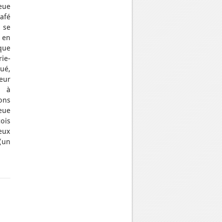
eue
afé
 se
 en
que
ie-
é,
eur
s à
ions
eue
çois
eux
(un