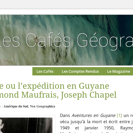
Les Cafés
Les Comptes Rendus
Le Magazine
 ou l’expédition en Guyane
mond Maufrais, Joseph Chapel
e :
Amérique du Sud
,
Vox Geographica
Dans
Aventures en Guyane
[1]
un ré
vécu jusqu’à la mort et écrit entre 
1949 et janvier 1950, Raym