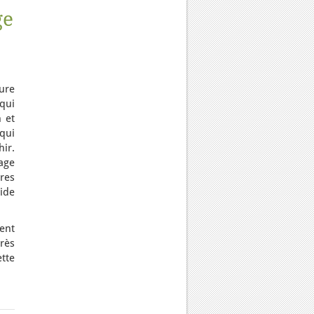
ge
ure
qui
n et
qui
ir.
age
res
side
ent
rès
tte