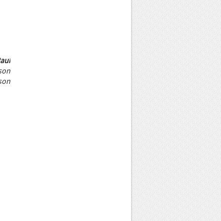
aul
 son
son