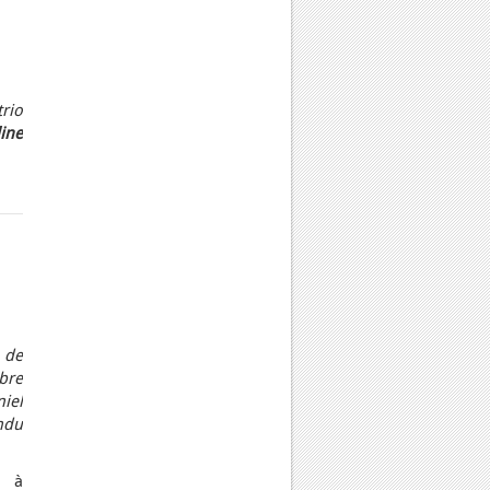
rio
ine
 de
bre
iel
ndu
e à