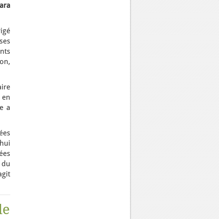
ara
igé
ses
nts
on,
ire
 en
e a
ées
hui
vées
 du
agit
de