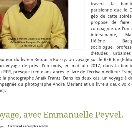
travers la banli
parisienne que le C
géo de cette soirée
propose de faire
compagnie de l’uni
intervenante, Mar
Hélène Bacqu
sociologue, profess
d’études urbaine
 auteur du livre « Retour à Roissy. Un voyage sur le RER B » (Édit
e un voyage de près d’un mois, en mai-juin 2017, dans la banli
u RER, presque trente ans après le livre de l’écrivain-éditeur Fran
 la photographe Anaïk Frantz. Dans les deux cas, un voyage à d
mpagnée du photographe André Mérian) et un livre à deux voix 
nc).
oyage, avec Emmanuelle Peyvel.
ique :
Archives-Les comptes rendus