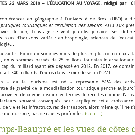
S 26 MARS 2019 – L’ÉDUCATION AU VOYAGE, rédigé par Cl
onférences en géographie à l’université de Brest (UBO) a dir
pratiques touristiques et circulation des savoirs
. Paru aux pres
ier dernier, l’ouvrage se veut pluridisciplinaire. Ses différe
 issus d’horizons variés : anthropologie, sciences de l’éducati
ologie…
n suivante : Pourquoi sommes-nous de plus en plus nombreux à fa
it, nous sommes passés de 25 millions touristes internationaux
 cap du milliard ayant été dépassé en 2012. En 2017, ce domain
ant à 1 340 milliards d’euros dans le monde selon l’OMT.
éen – où le tourisme est né
–
représente 51% des arriv
ntre de gravité de la mondialisation touristique penche aujourd’
ique arrive en deuxième position en termes de recettes comme d’arri
x facteurs souvent convoqués pour expliquer cette croissance
de vie et les infrastructures de transport, alors même qu’il ne s’
re du tourisme, pas de causes profondes.
(suite…)
mps-Beaupré et les vues de côtes 