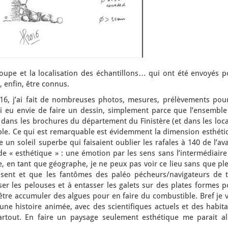
oupe et la localisation des échantillons… qui ont été envoyés p
, enfin, être connus.
16, j’ai fait de nombreuses photos, mesures, prélèvements pour
i eu envie de faire un dessin, simplement parce que l’ensemble
e dans les brochures du département du Finistère (et dans les loc
e. Ce qui est remarquable est évidemment la dimension esthéti
e un soleil superbe qui faisaient oublier les rafales à 140 de l’av
e de « esthétique » : une émotion par les sens sans l’intermédiair
, en tant que géographe, je ne peux pas voir ce lieu sans que pl
issent et que les fantômes des paléo pécheurs/navigateurs de t
er les pelouses et à entasser les galets sur des plates formes p
 être accumuler des algues pour en faire du combustible. Bref je 
 histoire animée, avec des scientifiques actuels et des habita
artout. En faire un paysage seulement esthétique me parait al