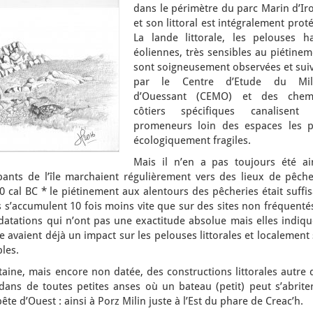
dans le périmètre du parc Marin d’Ir
et son littoral est intégralement prot
La lande littorale, les pelouses ha
éoliennes, très sensibles au piétine
sont soigneusement observées et suiv
par le Centre d’Etude du Mil
d’Ouessant (CEMO) et des chem
côtiers spécifiques canalisent 
promeneurs loin des espaces les p
écologiquement fragiles.
Mais il n’en a pas toujours été ain
ants de l’île marchaient régulièrement vers des lieux de pêche
 cal BC * le piétinement aux alentours des pêcheries était suffi
s’accumulent 10 fois moins vite que sur des sites non fréquentés
datations qui n’ont pas une exactitude absolue mais elles indiqu
e avaient déjà un impact sur les pelouses littorales et localement
bles.
ine, mais encore non datée, des constructions littorales autre 
dans de toutes petites anses où un bateau (petit) peut s’abriter
 d’Ouest : ainsi à Porz Milin juste à l’Est du phare de Creac’h.