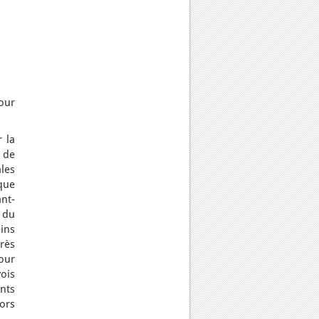
our
 la
 de
ales
que
ant-
e du
eins
rès
our
vois
nts
ors