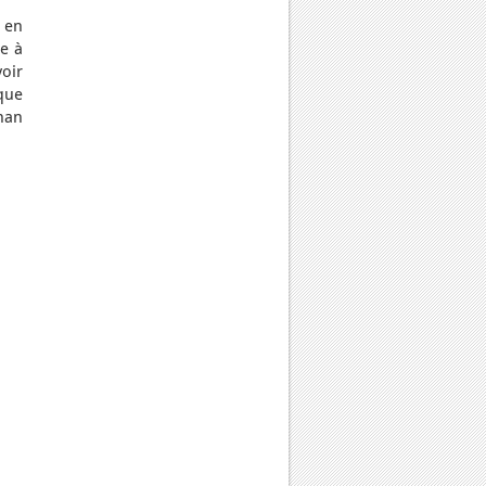
, en
e à
voir
que
ihan