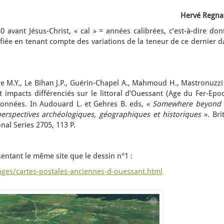
Hervé Regna
 avant Jésus-Christ, « cal » = années calibrées, c’est-à-dire don
ifiée en tenant compte des variations de la teneur de ce dernier 
 M.Y., Le Bihan J.P., Guérin-Chapel A., Mahmoud H., Mastronuzzi 
 impacts différenciés sur le littoral d’Ouessant (Age du Fer-Epo
onnées. In Audouard L. et Gehres B. eds, «
Somewhere beyond 
 perspectives archéologiques, géographiques et historiques
». Bri
nal Series 2705, 113 P.
entant le même site que le dessin n°1 :
ages/cartes-postales-anciennes-d-ouessant.html