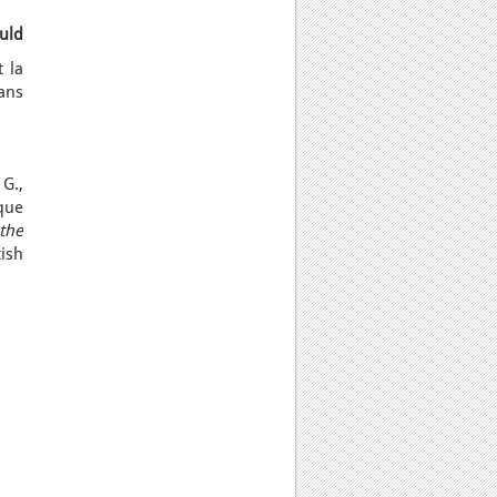
uld
t la
dans
G.,
que
the
tish