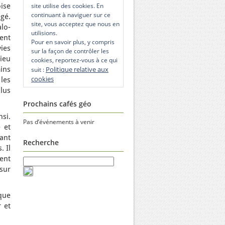
oise
site utilise des cookies. En
continuant à naviguer sur ce
égé.
site, vous acceptez que nous en
lo-
utilisions.
ment
Pour en savoir plus, y compris
ies
sur la façon de contrôler les
ieu
cookies, reportez-vous à ce qui
ins
Politique relative aux
suit :
cookies
les
lus
Prochains cafés géo
si.
Pas d’événements à venir
 et
sant
Recherche
. Il
ent
 sur
que
 et