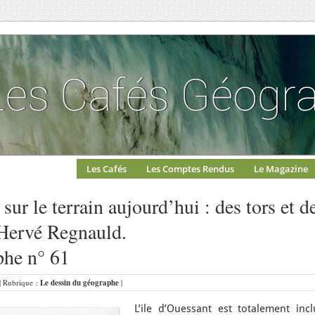
Les Cafés
Les Comptes Rendus
Le Magazine
r le terrain aujourd’hui : des tors et d
 Hervé Regnauld.
phe n° 61
 | Rubrique :
Le dessin du géographe
|
L’ile d’Ouessant est totalement incl