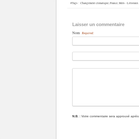
#Tags :
Changement climatique
,
France
,
Mers - Littoraux
Laisser un commentaire
Nom
Required:
N.B. :
Votre commentaire sera approuvé après