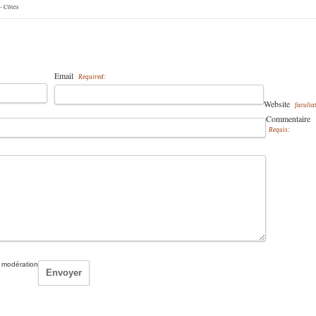
 - Côtes
Email
Required:
Website
facultat
Commentaire
Requis:
 modération