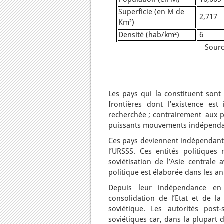
Superficie (en M de
2,717
Km²)
Densité (hab/km²)
6
Sourc
Les pays qui la constituent sont
frontières dont l’existence es
recherchée ; contrairement aux pa
puissants mouvements indépendan
Ces pays deviennent indépendants
l’URSSS. Ces entités politiques 
soviétisation de l’Asie centrale
politique est élaborée dans les a
Depuis leur indépendance en 
consolidation de l’Etat et de la
soviétique. Les autorités post-
soviétiques car, dans la plupart 