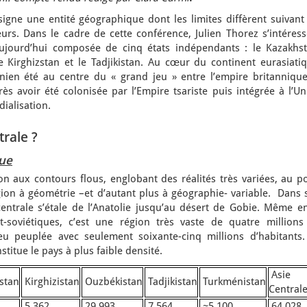
signe une entité géographique dont les limites diffèrent suivant
urs. Dans le cadre de cette conférence, Julien Thorez s’intéress
 aujourd’hui composée de cinq états indépendants : le Kazakhst
e Kirghizstan et le Tadjikistan. Au cœur du continent eurasiatiq
nien été au centre du « grand jeu » entre l’empire britannique
rès avoir été colonisée par l’Empire tsariste puis intégrée à l’U
dialisation.
trale ?
que
on aux contours flous, englobant des réalités très variées, au p
on à géométrie –et d’autant plus à géographie- variable. Dans 
 centrale s’étale de l’Anatolie jusqu’au désert de Gobie. Même e
-soviétiques, c’est une région très vaste de quatre millions
u peuplée avec seulement soixante-cinq millions d’habitants.
stitue le pays à plus faible densité.
Asie
stan
Kirghizistan
Ouzbékistan
Tadjikistan
Turkménistan
Central
5,362
29,993
7,564
~5,100
64,028