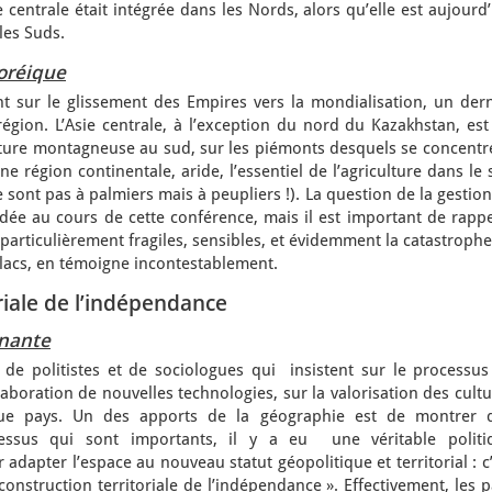
ie centrale était intégrée dans les Nords, alors qu’elle est aujourd
les Suds.
oréique
t sur le glissement des Empires vers la mondialisation, un dern
égion. L’Asie centrale, à l’exception du nord du Kazakhstan, est
ture montagneuse au sud, sur les piémonts desquels se concentre
ne région continentale, aride, l’essentiel de l’agriculture dans le
e sont pas à palmiers mais à peupliers !). La question de la gestio
dée au cours de cette conférence, mais il est important de rappe
particulièrement fragiles, sensibles, et évidemment la catastroph
s lacs, en témoigne incontestablement.
oriale de l’indépendance
gnante
de politistes et de sociologues qui insistent sur le processus
élaboration de nouvelles technologies, sur la valorisation des cult
ue pays. Un des apports de la géographie est de montrer 
essus qui sont importants, il y a eu une véritable politi
adapter l’espace au nouveau statut géopolitique et territorial : c
construction territoriale de l’indépendance ». Effectivement, les 