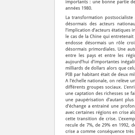
importants : une bonne partie de 
années 1980.
La transformation postsocialiste 
désormais des acteurs nationaux
l’implication d’acteurs étatiques i
le cas de la Chine qui entretenai
endosse désormais un rôle crois
désormais primordiales. Une autre
entre les pays et entre les rég
aujourd’hui d’importantes inégalit
milliards de dollars alors que ce
PIB par habitant était de deux mi
A l’échelle nationale, on relève u
différents groupes sociaux. L’enr
une captation des richesses se fa
une paupérisation d’autant plu
d’échange a entrainé une profonde
avec certaines régions en crise a
cette transition de crise. L’exem
recule de 7%, de 29% en 1992, d
crise a comme conséquence très i