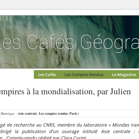
Les Cafés
Les Comptes Rendus
Le Magazine
empires à la mondialisation, par Julien
 | Rubrique :
Asie centrale
,
Les comptes rendus
,
Paris
|
argé de recherche au CNRS, membre du laboratoire « Mondes iran
rigé la publication d’un ouvrage intitulé Asie centrale : 
n.. Compte-rendu rédigé par Clara Curmi
.