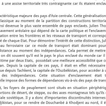
 à une assise territoriale très contraignante car ils étaient encla
actéristique majeure des pays d’Asie centrale. Cette généralisatio
lassique au moment de la partition des constructions territoria
insi devenue le plus vaste ensemble de pays enclavés. Julien Tho
nclavement aréolaire qui dépend de la carte politique et l’enclave
ulation entre les frontières et les réseaux de transport et corres
é de chaque Etat. Pour démontrer l’intérêt de cette distinction, Ju
au ferroviaire car ce mode de transport était dominant pour
distance au moment des indépendances. Cela permet de mettre
on dit souvent qu’il est le pays le plus enclavé du monde car il
time par deux Etats, possédait une meilleure accessibilité que c
n. Depuis la capitale de ces pays, il était en effet nécessaire
ue depuis Tachkent, la capitale de l’Ouzbékistan, pour accéder à
es indépendances. Cette situation d’enclavement était t
 elle impose des formes de dépendances vis-à-vis des pays de trans
et, les foyers de peuplement sont situés en situation périphériq
ortions de désert, de steppe, ou des axes montagneux tels qu’ils
riale soviétique. Il y a donc d’importantes discontinuités interne
djikistan, pour se rendre de Douchanbé à Khodjent au nord, il ét