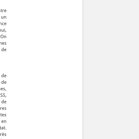
tre
 un
ence
hui,
 On
nes
 de
 de
 de
es,
SS,
t de
bres
tes
e en
at.
très