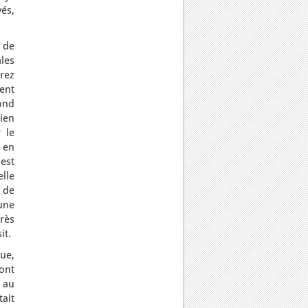
vés,
n de
les
rez
ment
pond
lien
 le
 en
 est
elle
 de
 une
rès
it.
ue,
 ont
s au
ait