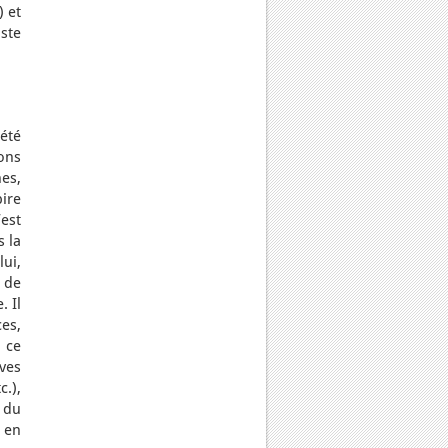
) et
ste
été
ions
es,
pire
est
s la
lui,
 de
. Il
es,
 ce
ives
c.),
 du
 en