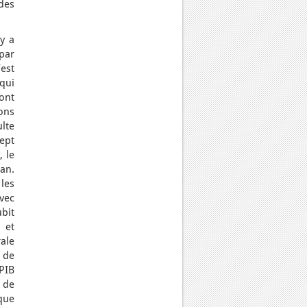
des
y a
par
’est
 qui
ont
ions
lte
sept
, le
tan.
 les
avec
ubit
 et
ale
t de
 PIB
 de
que