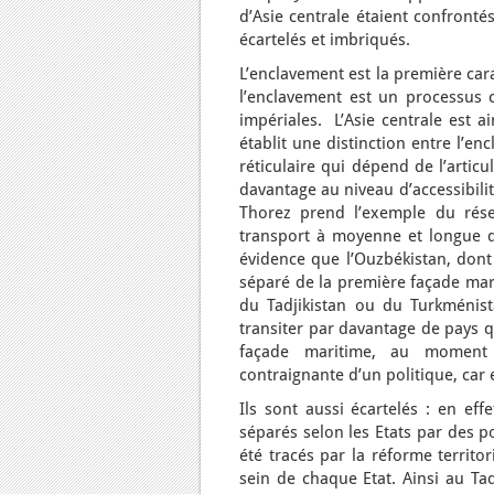
d’Asie centrale étaient confrontés
écartelés et imbriqués.
L’enclavement est la première car
l’enclavement est un processus c
impériales. L’Asie centrale est a
établit une distinction entre l’e
réticulaire qui dépend de l’artic
davantage au niveau d’accessibilit
Thorez prend l’exemple du rése
transport à moyenne et longue 
évidence que l’Ouzbékistan, dont 
séparé de la première façade mari
du Tadjikistan ou du Turkménista
transiter par davantage de pays q
façade maritime, au moment d
contraignante d’un politique, car
Ils sont aussi écartelés : en eff
séparés selon les Etats par des p
été tracés par la réforme territo
sein de chaque Etat. Ainsi au Ta