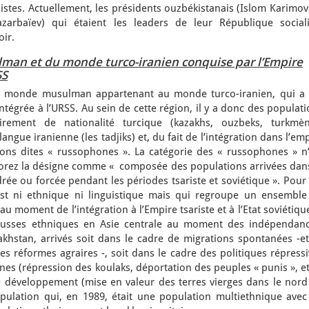
stes. Actuellement, les présidents ouzbékistanais (Islom Karimov
arbaïev) qui étaient les leaders de leur République sociali
oir.
an et du monde turco-iranien conquise par l’Empire
SS
du monde musulman appartenant au monde turco-iranien, qui a 
intégrée à l’URSS. Au sein de cette région, il y a donc des populat
irement de nationalité turcique (kazakhs, ouzbeks, turkmèn
angue iranienne (les tadjiks) et, du fait de l’intégration dans l’em
tions dites « russophones ». La catégorie des « russophones » n’
 Thorez la désigne comme « composée des populations arrivées dan
ée ou forcée pendant les périodes tsariste et soviétique ». Pour 
est ni ethnique ni linguistique mais qui regroupe un ensemble
u moment de l’intégration à l’Empire tsariste et à l’Etat soviétique
 russes ethniques en Asie centrale au moment des indépendanc
akhstan, arrivés soit dans le cadre de migrations spontanées -et
s réformes agraires -, soit dans le cadre des politiques répress
nes (répression des koulaks, déportation des peuples « punis », et
de développement (mise en valeur des terres vierges dans le nord
lation qui, en 1989, était une population multiethnique avec