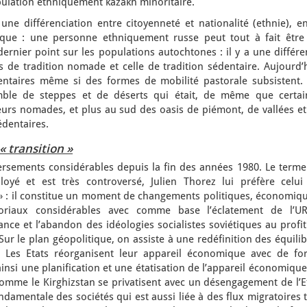
pulation ethniquement kazakh minoritaire.
ne différenciation entre citoyenneté et nationalité (ethnie), en
hnique : une personne ethniquement russe peut tout à fait être
ernier point sur les populations autochtones : il y a une différ
s de tradition nomade et celle de tradition sédentaire. Aujourd’
entaires même si des formes de mobilité pastorale subsistent.
ble de steppes et de déserts qui était, de même que certai
rs nomades, et plus au sud des oasis de piémont, de vallées et
édentaires.
 transition »
rsements considérables depuis la fin des années 1980. Le terme
oyé et est très controversé, Julien Thorez lui préfère celui
 » : il constitue un moment de changements politiques, économiqu
itoriaux considérables avec comme base l’éclatement de l’UR
ance et l’abandon des idéologies socialistes soviétiques au profi
 Sur le plan géopolitique, on assiste à une redéfinition des équili
 Les Etats réorganisent leur appareil économique avec de for
 ainsi une planification et une étatisation de l’appareil économiqu
omme le Kirghizstan se privatisent avec un désengagement de l’Et
ndamentale des sociétés qui est aussi liée à des flux migratoires 