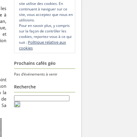
site utilise des cookies. En
 les
continuant à naviguer sur ce
site, vous acceptez que nous en
e à
utilisions.
an,
Pour en savoir plus, y compris
ue,
sur la façon de contrôler les
 et
cookies, reportez-vous à ce qui
nion
Politique relative aux
suit :
cookies
Prochains cafés géo
Pas d’événements à venir
oint
son
Recherche
n la
 de
 Sa
e