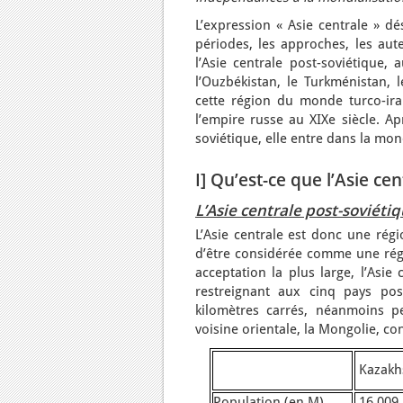
L’expression « Asie centrale » dé
périodes, les approches, les aute
l’Asie centrale post-soviétique,
l’Ouzbékistan, le Turkménistan, l
cette région du monde turco-ira
l’empire russe au XIXe siècle. Ap
soviétique, elle entre dans la mon
I] Qu’est-ce que l’Asie cen
L’Asie centrale post-soviéti
L’Asie centrale est donc une régi
d’être considérée comme une régi
acceptation la plus large, l’Asie
restreignant aux cinq pays post
kilomètres carrés, néanmoins pe
voisine orientale, la Mongolie, con
Kazakh
Population (en M)
16,009