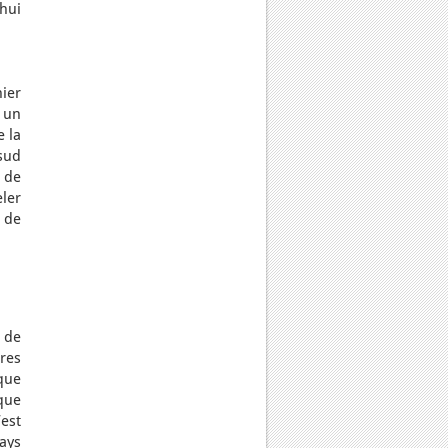
’hui
ier
 un
 la
 sud
n de
ler
e de
 de
ures
que
que
’est
pays