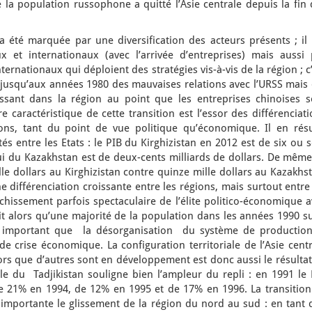
la population russophone a quitté l’Asie centrale depuis la fin 
a été marquée par une diversification des acteurs présents ; il 
 et internationaux (avec l’arrivée d’entreprises) mais aussi 
nternationaux qui déploient des stratégies vis-à-vis de la région ; c
t jusqu’aux années 1980 des mauvaises relations avec l’URSS mais
sant dans la région au point que les entreprises chinoises s
 caractéristique de cette transition est l’essor des différenciat
ions, tant du point de vue politique qu’économique. Il en résu
és entre les Etats : le PIB du Kirghizistan en 2012 est de six ou 
lui du Kazakhstan est de deux-cents milliards de dollars. De même
lle dollars au Kirghizistan contre quinze mille dollars au Kazakhs
ne différenciation croissante entre les régions, mais surtout entre
ichissement parfois spectaculaire de l’élite politico-économique 
it alors qu’une majorité de la population dans les années 1990 s
s important que la désorganisation du système de production
 crise économique. La configuration territoriale de l’Asie centr
lors que d’autres sont en développement est donc aussi le résulta
ple du Tadjikistan souligne bien l’ampleur du repli : en 1991 le
e 21% en 1994, de 12% en 1995 et de 17% en 1996. La transition
mportante le glissement de la région du nord au sud : en tant 