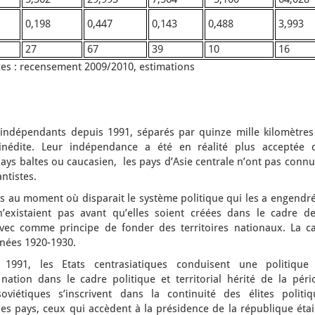
0,198
0,447
0,143
0,488
3,993
27
67
39
10
16
es : recensement 2009/2010, estimations
 indépendants depuis 1991, séparés par quinze mille kilomètres
t inédite. Leur indépendance a été en réalité plus acceptée 
ys baltes ou caucasien, les pays d’Asie centrale n’ont pas connu
tistes.
 au moment où disparait le système politique qui les a engendré
n’existaient pas avant qu’elles soient créées dans le cadre de
 avec comme principe de fonder des territoires nationaux. La ca
nnées 1920-1930.
1991, les Etats centrasiatiques conduisent une politique
 nation dans le cadre politique et territorial hérité de la péri
soviétiques s’inscrivent dans la continuité des élites politiq
des pays, ceux qui accèdent à la présidence de la république éta