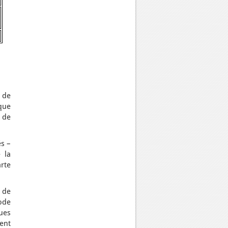
 de
que
 de
s –
 la
rte
 de
ode
ues
ient