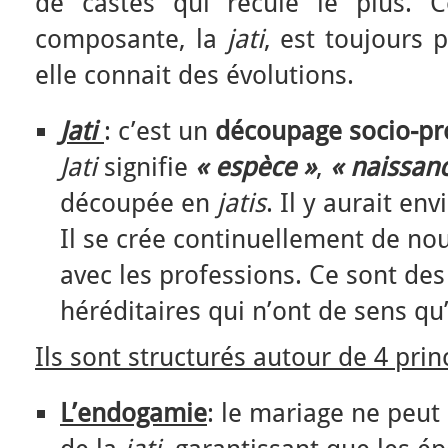
de castes qui recule le plus. 
composante, la
jati
, est toujours
elle connait des évolutions.
Jati
: c’est un
découpage socio-pr
Jati
signifie
« espèce »
,
« naissan
découpée en
jatis
. Il y aurait en
Il se crée continuellement de no
avec les professions. Ce sont de
héréditaires qui n’ont de sens qu
Ils sont structurés autour de 4 prin
L’endogamie
: le mariage ne peut s