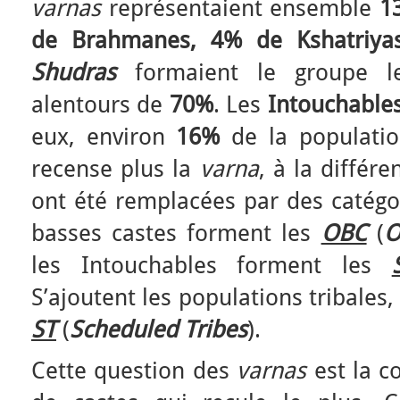
varnas
représentaient ensemble
1
de Brahmanes, 4% de Kshatriya
Shudras
formaient le groupe 
alentours de
70%
. Les
Intouchable
eux, environ
16%
de la populati
recense plus la
varna
, à la différ
ont été remplacées par des catégor
basses castes forment les
OBC
(
O
les Intouchables forment les
S’ajoutent les populations tribales,
ST
(
Scheduled Tribes
).
Cette question des
varnas
est la c