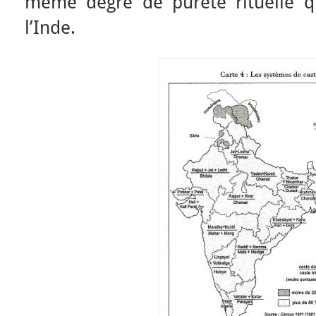
même degré de pureté rituelle q
l’Inde.