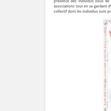
présence des individus issus de 
associations tout en se gardant d
collectif dont les individus sont p