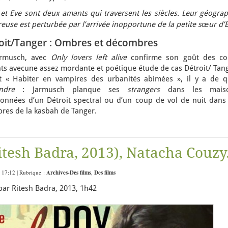
t Eve sont deux amants qui traversent les siècles. Leur géograp
use est perturbée par l’arrivée inopportune de la petite sœur d’E
oit/Tanger : Ombres et décombres
armusch, avec
Only lovers left alive
confirme son goût des co
nts avecune assez mordante et poétique étude de cas Détroit/ Tan
t « Habiter en vampires des urbanités abimées », il y a de q
endre
: Jarmusch planque ses
strangers
dans les mais
onnées d’un Détroit spectral ou d’un coup de vol de nuit dans 
bres de la kasbah de Tanger.
tesh Badra, 2013), Natacha Couzy
 17:12 | Rubrique :
Archives-Des films
,
Des films
 par Ritesh Badra, 2013, 1h42