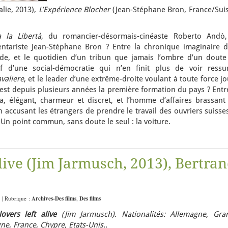
lie, 2013),
L’Expérience Blocher
(Jean-Stéphane Bron, France/Suis
a la Libertà
, du romancier-désormais-cinéaste Roberto Andò,
ntariste Jean-Stéphane Bron ? Entre la chronique imaginaire d
ude, et le quotidien d’un tribun que jamais l’ombre d’un doute
f d’une social-démocratie qui n’en finit plus de voir ressur
valiere
, et le leader d’une extrême-droite voulant à toute force j
e est depuis plusieurs années la première formation du pays ? Entr
, élégant, charmeur et discret, et l’homme d’affaires brassant 
en accusant les étrangers de prendre le travail des ouvriers suisse
 Un point commun, sans doute le seul : la voiture.
alive (Jim Jarmusch, 2013), Bertra
5 | Rubrique :
Archives-Des films
,
Des films
overs left alive
(Jim Jarmusch).
Nationalités: Allemagne, Gra
ne, France, Chypre, Etats-Unis..