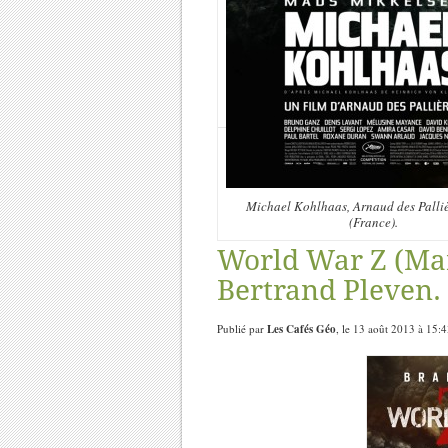
Michael Kohlhaas, Arnaud des Palli
(France).
World War Z (Marc
Bertrand Pleven.
Publié par
Les Cafés Géo
, le 13 août 2013 à 15: