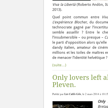
Viva la Libertà
(Roberto Andòn, Ita
2013).
Quel point commun entre
Viv
L’expérience Blocher
, du docume
technocrate gagné par l’incertit
semble assaillir ? Entre le che
l’insubmersible – ou presque –
Ca
le parti d’opposition alors qu’ell
dandy italien, amateur de cinéma
millions et les toiles de maîtres 
de menacer l’identité helvétique ?
(suite…)
Only lovers left 
Pleven.
Publié par
Les Cafés Géo
, le 2 mars 2014 à 10:1
Only l
Bretag