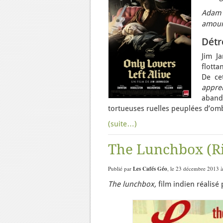
Adam e
amoure
Détr
Jim J
flotta
De ce
appr
aband
tortueuses ruelles peuplées d’om
(suite…)
The Lunchbox (Ri
Publié par
Les Cafés Géo
, le 23 décembre 2013 à
The lunchbox,
film indien réalisé