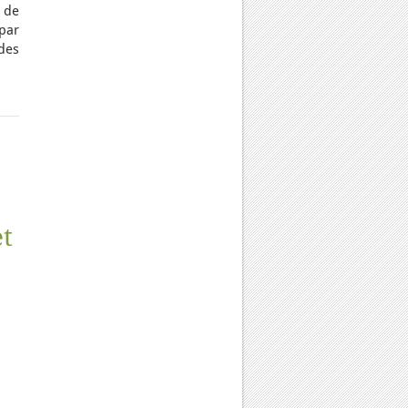
 de
par
des
et