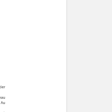
ier
eau
 Au