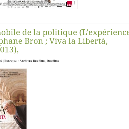
mobile de la politique (L’expérienc
phane Bron ; Viva la Libertà,
013),
16 | Rubrique :
Archives-Des films
,
Des films