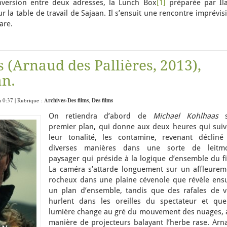
inversion entre deux adresses, la Lunch Box
[1]
préparée par Ila
ur la table de travail de Sajaan. Il s’ensuit une rencontre imprévis
are.
 (Arnaud des Pallières, 2013),
n.
à 0:37 | Rubrique :
Archives-Des films
,
Des films
On retiendra d’abord de
Michael Kohlhaas
s
premier plan, qui donne aux deux heures qui suiv
leur tonalité, les contamine, revenant décliné
diverses manières dans une sorte de leitmo
paysager qui préside à la logique d’ensemble du fi
La caméra s’attarde longuement sur un affleurem
rocheux dans une plaine cévenole que révèle ensu
un plan d’ensemble, tandis que des rafales de v
hurlent dans les oreilles du spectateur et que
lumière change au gré du mouvement des nuages, à
manière de projecteurs balayant l’herbe rase. Arn