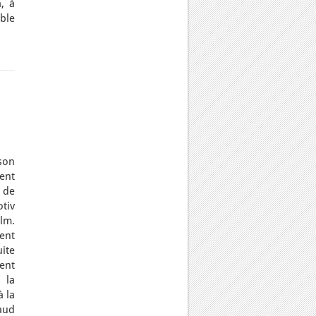
, à
ible
on
ent
 de
tiv
lm.
ent
ite
ent
 la
 la
aud