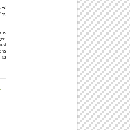
hie
ve.
rps
ger.
uoi
ons
les
.