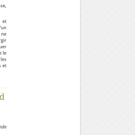
se,
 et
’un
 ne
gir
ouer
e le
les
s et
nd
nde