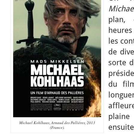
Michae
plan,
heures 
les con
de div
sorte d
préside
du fil
lon
affleu
plain
Michael Kohlhaas, Arnaud des Pallières, 2013
ensuit
(France).