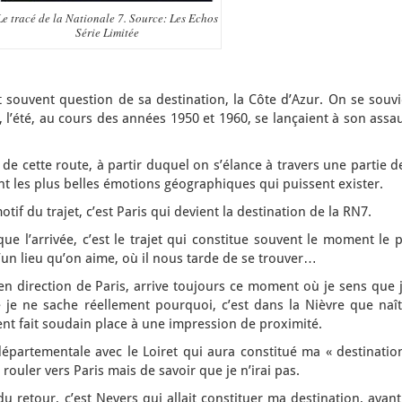
Le tracé de la Nationale 7. Source: Les Echos
Série Limitée
t souvent question de sa destination, la Côte d’Azur. On se souv
i, l’été, au cours des années 1950 et 1960, se lançaient à son assa
 de cette route, à partir duquel on s’élance à travers une partie d
nt les plus belles émotions géographiques qui puissent exister.
otif du trajet, c’est Paris qui devient la destination de la RN7.
ue l’arrivée, c’est le trajet qui constitue souvent le moment le 
’un lieu qu’on aime, où il nous tarde de se trouver…
en direction de Paris, arrive toujours ce moment où je sens que 
je ne sache réellement pourquoi, c’est dans la Nièvre que naît
ent fait soudain place à une impression de proximité.
 départementale avec le Loiret qui aura constitué ma « destinatio
rouler vers Paris mais de savoir que je n’irai pas.
u retour, c’est Nevers qui allait constituer ma destination, avan