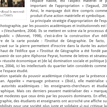
l’espace habité, est l’aspect matériel le p
important de l’appropriation » (Segaud, 200
Ainsi, le marquage doit être compris comme
-Royal le mercredi
is (75005)
produit d’une action matérielle et symbolique.
La principale stratégie d’appropriation de l’es
photographie, par les pouvoirs académiques et institutionnels est 
 » (Veschambre, 2004). Ils se mettent en scène via le processus 
ublic » (Monnet, 1998), c’est-à-dire la construction d’un édif
e de la carte postale : l’Institut de Géographie. De facto, 
avé sur la pierre permettent d’inscrire dans la durée les autori
haut de l’édifice que « l’Institut de Géographie a été fondé par
uvenir de son père Alphonse Peyrat, homme de lettres et sénateur
 « réussite économique et [de la] domination sociale et politique 
, 2004), ici les intellectuels du quartier latin considérés comme
 l’espace étudié.
ation spatiale du pouvoir académique s’observe par la présence 
an. Appelée « marquage présence » (Ibid.), elle matérialise 
autorités académiques : les enseignants-chercheurs et étudia
graphique. Mais ces derniers peuvent matérialiser des « marqua
 et modestes que ceux émis par les pouvoirs dominants. En effet,
graphie, des étudiants et enseignants ont accroché une affiche su
ilisés pour une société plus juste et solidaire ») qui critique la