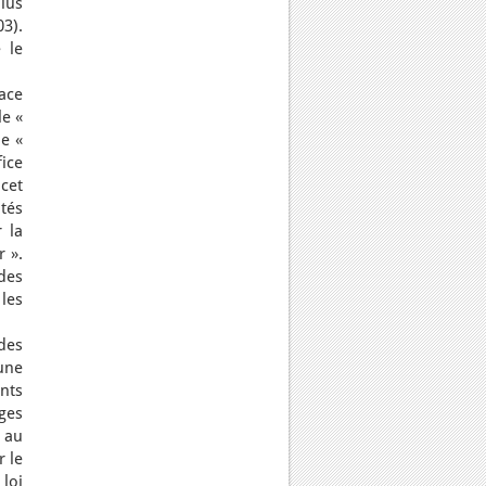
lus
3).
 le
pace
le «
de «
ice
cet
tés
 la
 ».
[des
 les
des
une
nts
ges
 au
r le
 loi