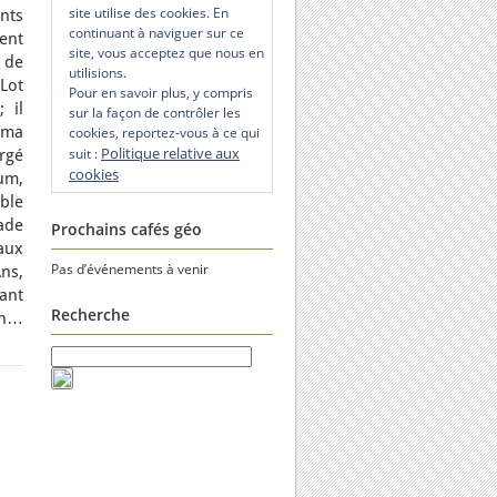
site utilise des cookies. En
ants
continuant à naviguer sur ce
ent
site, vous acceptez que nous en
 de
utilisions.
Lot
Pour en savoir plus, y compris
; il
sur la façon de contrôler les
ama
cookies, reportez-vous à ce qui
Politique relative aux
suit :
argé
cookies
um,
ble
ade
Prochains cafés géo
aux
Pas d’événements à venir
ns,
ant
Recherche
on…