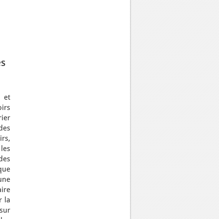
es
 et
irs
ier
des
rs,
les
des
que
une
aire
r la
sur