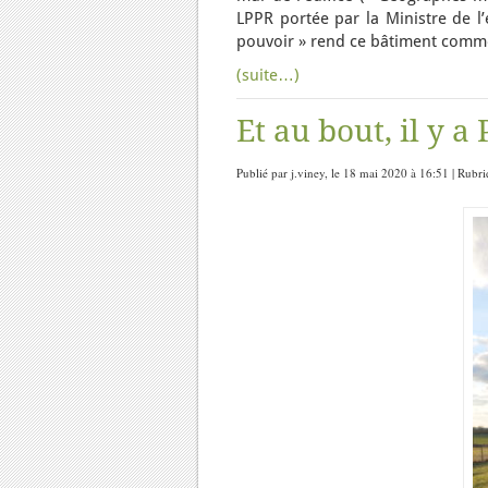
LPPR portée par la Ministre de l
pouvoir » rend ce bâtiment comme
(suite…)
Et au bout, il y a
Publié par j.viney, le 18 mai 2020 à 16:51 | Rubr