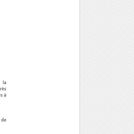
 la
très
es à
 de