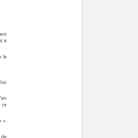
ient
ut à
e la
plus
j’en
 ce
n ».
t de