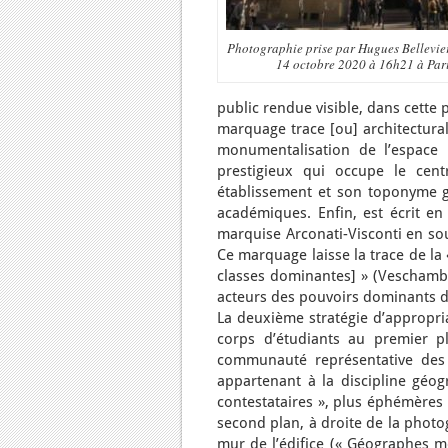
Photographie prise par Hugues Bellevier
14 octobre 2020 à 16h21 à Par
public rendue visible, dans cette 
marquage trace [ou] architectural
monumentalisation de l’espace p
prestigieux qui occupe le centr
établissement et son toponyme gr
académiques. Enfin, est écrit en 
marquise Arconati-Visconti en so
Ce marquage laisse la trace de la
classes dominantes] » (Veschambre
acteurs des pouvoirs dominants de
La deuxième stratégie d’appropri
corps d’étudiants au premier pl
communauté représentative des 
appartenant à la discipline géo
contestataires », plus éphémères
second plan, à droite de la photo
mur de l’édifice (« Géographes mob