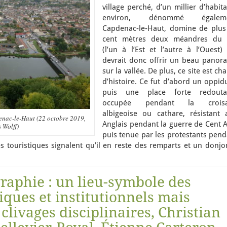
village perché, d’un millier d’habit
environ, dénommé égalem
Capdenac-le-Haut, domine de plus
cent mètres deux méandres du 
(l’un à l’Est et l’autre à l’Ouest) 
devrait donc offrir un beau panor
sur la vallée. De plus, ce site est ch
d’histoire. Ce fut d’abord un oppid
puis une place forte redouta
occupée pendant la crois
albigeoise ou cathare, résistant 
nac-le-Haut (22 octobre 2019,
Anglais pendant la guerre de Cent A
 Wolff)
puis tenue par les protestants pend
es touristiques signalent qu’il en reste des remparts et un donj
graphie : un lieu-symbole des
ques et institutionnels mais
clivages disciplinaires, Christian