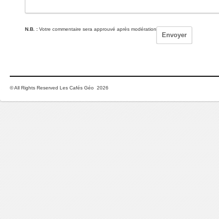
N.B. :
Votre commentaire sera approuvé après modération
© All Rights Reserved Les Cafés Géo 2026