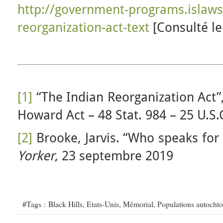
http://government-programs.islaws
reorganization-act-text
[Consulté le
[1]
“The Indian Reorganization Act”,
Howard Act – 48 Stat. 984 – 25 U.S.
[2]
Brooke, Jarvis. “Who speaks for
Yorker
, 23 septembre 2019
#Tags :
Black Hills
,
Etats-Unis
,
Mémorial
,
Populations autocht