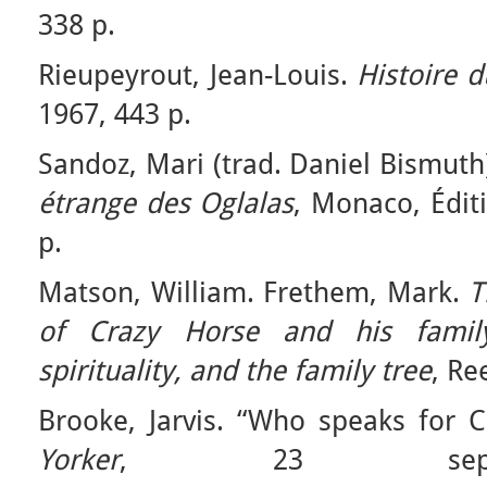
338 p.
Rieupeyrout, Jean-Louis.
Histoire 
1967, 443 p.
Sandoz, Mari (trad. Daniel Bismuth
étrange des Oglalas
, Monaco, Édit
p.
Matson, William. Frethem, Mark.
T
of Crazy Horse and his family
spirituality, and the family tree
, Re
Brooke, Jarvis. “Who speaks for 
Yorker
, 23 septe