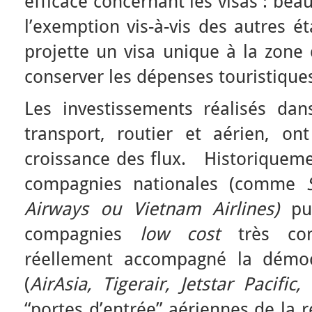
efficace concernant les visas : be
l’exemption vis-à-vis des autres 
projette un visa unique à la zone 
conserver les dépenses touristique
Les investissements réalisés dans
transport, routier et aérien, o
croissance des flux. Historiquemen
compagnies nationales (comme
Airways ou Vietnam Airlines)
pui
compagnies
low cost
très con
réellement accompagné la démoc
(
AirAsia, Tigerair, Jetstar Pacific, 
“portes d’entrée” aériennes de la 