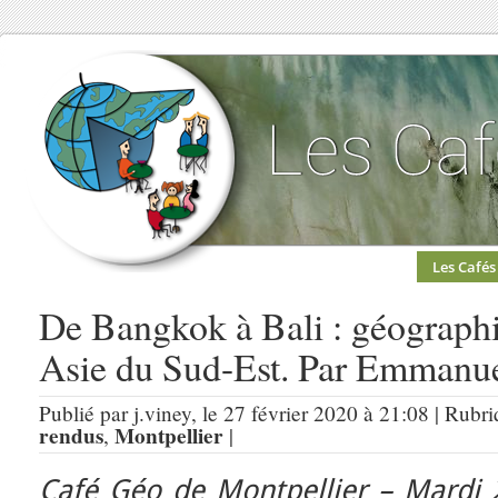
Les Cafés
De Bangkok à Bali : géographi
Asie du Sud-Est. Par Emmanue
Publié par j.viney, le 27 février 2020 à 21:08 | Rubr
rendus
Montpellier
,
|
Café Géo de
Mont
pellier
– Mardi 2