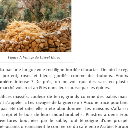
Figure 1. Village du Djebel Haraz
 par une longue voie rectiligne bordée d’acacias. De loin le reg
ils portent, roses et bleus, gonflés comme des bubons. Anoma
mière intense ? De près, on ne voit que des sacs en plasti
marché voisin et arrêtés dans leur course par les épines.
difices massifs, couleur de terre, grands comme des palais mais
ait s’appeler « Les ravages de la guerre » ? Aucune trace pourtan
as été détruite, elle a été abandonnée. Les maisons s’affaisse
r crépi et le bois de leurs moucharabiehs. Pilastres à demi érod
uvertures bouchées par le sable, tout témoigne d’une prospér
négociants organisaient le commerce du café entre Arabie, Europe