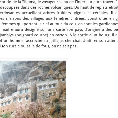
e aride de la Tihama, le voyageur venu de l’intérieur aura traversé
écoupées dans des roches volcaniques. Du haut de replats étroits
doyantes accueillant arbres fruitiers, vignes et céréales. Il a
es maisons des villages aux fenêtres cintrées, construites en g
s femmes qui portent la clef autour du cou, en sont les gardiennes
 maître aura désigné sur une carte son pays d’origine à des pet
jambiya (poignard courbe) en carton. A la sortie d’un bourg, il 
l un homme, accroché au grillage, cherchait à attirer son attent
n rurale ou asile de fous, on ne sait pas.