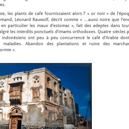
es.
e, les plants de café fournissaient alors l’ « or noir » de l‘épo
emand, Léonard Rauwolf, décrit comme « …aussi noire que l’enc
n particulier les maux d’estomac », fait des adeptes dans tout
lgré les interdits ponctuels d’imams orthodoxes. Quatre siècles 
et indonésiens ont peu à peu concurrencé le café d’Arabie dont
ux maladies. Abandon des plantations et ruine des marcha
ormie ».