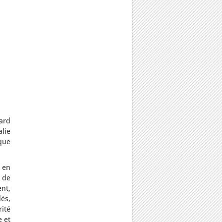
ard
lie
que
 en
t de
nt,
és,
ité
 et