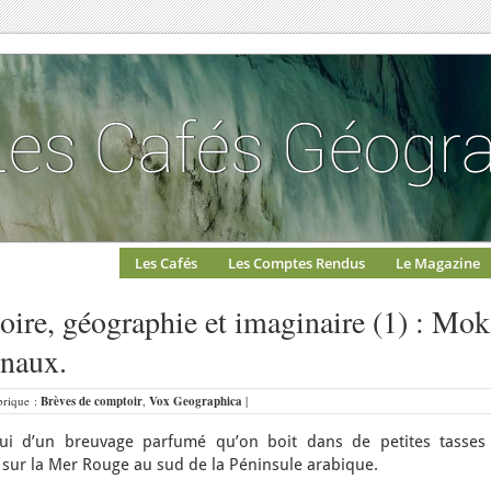
Les Cafés
Les Comptes Rendus
Le Magazine
ire, géographie et imaginaire (1) : Mok
naux.
ubrique :
Brèves de comptoir
,
Vox Geographica
|
i d’un breuvage parfumé qu’on boit dans de petites tasses
é sur la Mer Rouge au sud de la Péninsule arabique.