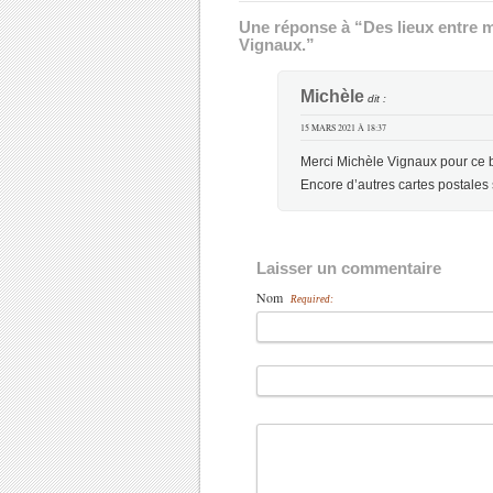
Une réponse à “Des lieux entre m
Vignaux.”
Michèle
dit :
15 MARS 2021 À 18:37
Merci Michèle Vignaux pour ce b
Encore d’autres cartes postales s’
Laisser un commentaire
Nom
Required: