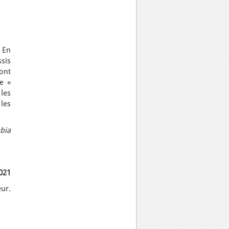
 En
sis
ont
e «
les
les
bia
021
eur.