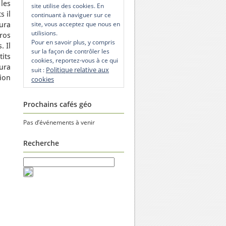
 les
site utilise des cookies. En
 il
continuant à naviguer sur ce
site, vous acceptez que nous en
ura
utilisions.
ros
Pour en savoir plus, y compris
. Il
sur la façon de contrôler les
its
cookies, reportez-vous à ce qui
aura
Politique relative aux
suit :
ion
cookies
Prochains cafés géo
Pas d’événements à venir
Recherche