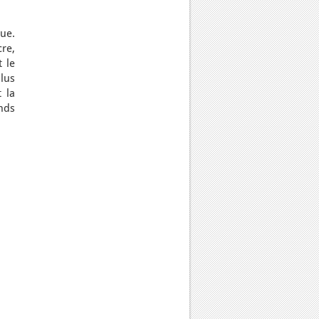
que.
re,
 le
plus
 la
nds