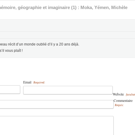
émoire, géographie et imaginaire (1) : Moka, Yémen, Michèle
eau récit d’un monde oublié d’il y a 20 ans déjà.
il vous plaît !
Email
Required:
Website
facultat
Commentaire
Requis: