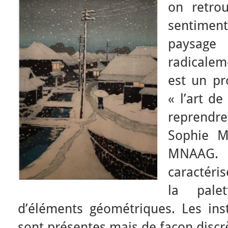
on retrou
sentimen
paysag
radicalem
est un pr
« l’art de
reprendr
Sophie M
MNAAG.
caractéri
la pale
d’éléments géométriques. Les insta
sont présentes mais de façon discr