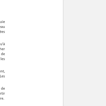
sie
veau
uées
u’à
her
 de
les
ent,
Les
 de
tir
re.