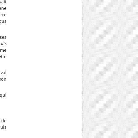
sait
hène
erre
ous
ses
alis
mme
tte
ival
son
qui
 de
uis