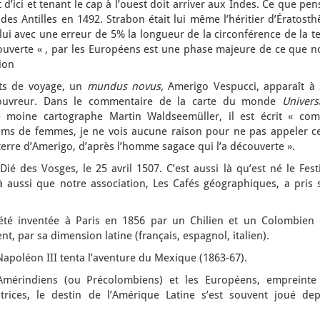
d’ici et tenant le cap à l’ouest doit arriver aux Indes. Ce que pen
es Antilles en 1492. Strabon était lui même l’héritier d’Ératost
 lui avec une erreur de 5% la longueur de la circonférence de la t
couverte « , par les Européens est une phase majeure de ce que n
ion
its de voyage, un
mundus novus,
Amerigo Vespucci, apparaît à 
uvreur. Dans le commentaire de la carte du monde
Univers
e moine cartographe Martin Waldseemüller, il est écrit « co
noms de femmes, je ne vois aucune raison pour ne pas appeler ce
 terre d’Amerigo, d’après l’homme sagace qui l’a découverte ».
Dié des Vosges, le 25 avril 1507. C’est aussi là qu’est né le Fest
à aussi que notre association, Les Cafés géographiques, a pris 
été inventée à Paris en 1856 par un Chilien et un Colombien 
ent, par sa dimension latine (français, espagnol, italien).
Napoléon III tenta l’aventure du Mexique (1863-67).
Amérindiens (ou Précolombiens) et les Européens, empreinte
atrices, le destin de l’Amérique Latine s’est souvent joué dep