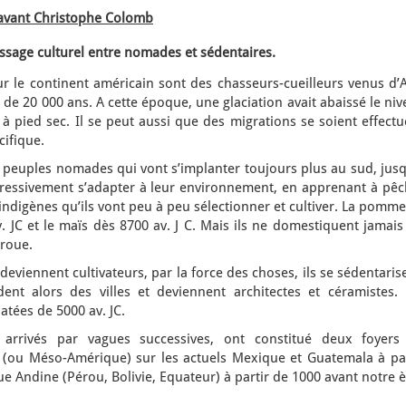
’avant Christophe Colomb
sage culturel entre nomades et sédentaires.
r le continent américain sont des chasseurs-cueilleurs venus d’A
us de 20 000 ans. A cette époque, une glaciation avait abaissé le ni
à pied sec. Il se peut aussi que des migrations se soient effect
cifique.
 peuples nomades qui vont s’implanter toujours plus au sud, jusq
ogressivement s’adapter à leur environnement, en apprenant à pêc
digènes qu’ils vont peu à peu sélectionner et cultiver. La pomme
JC et le maïs dès 8700 av. J C. Mais ils ne domestiquent jamais 
 roue.
eviennent cultivateurs, par la force des choses, ils se sédentaris
ent alors des villes et deviennent architectes et céramistes. 
atées de 5000 av. JC.
 arrivés par vagues successives, ont constitué deux foyers
e (ou Méso-Amérique) sur les actuels Mexique et Guatemala à par
que Andine (Pérou, Bolivie, Equateur) à partir de 1000 avant notre è