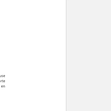
use
rte
 en