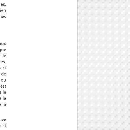
es,
ien
més
aux
ique
 le
es.
act
t de
 ou
est
lle
lle
e à
uve
 est