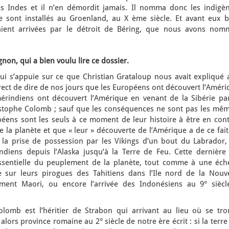
es Indes et il n’en démordit jamais. Il nomma donc les indigèn
se sont installés au Groenland, au X ème siècle. Et avant eux b
aient arrivées par le détroit de Béring, que nous avons nom
non, qui a bien voulu lire ce dossier.
qui s’appuie sur ce que Christian Grataloup nous avait expliqué 
orrect de dire de nos jours que les Européens ont découvert l’Amér
érindiens ont découvert l’Amérique en venant de la Sibérie par
istophe Colomb ; sauf que les conséquences ne sont pas les mêm
éens sont les seuls à ce moment de leur histoire à être en cont
de la planète et que « leur » découverte de l’Amérique a de ce fai
la prise de possession par les Vikings d’un bout du Labrador,
diens depuis l’Alaska jusqu’à la Terre de Feu. Cette dernière 
sentielle du peuplement de la planète, tout comme à une éche
 sur leurs pirogues des Tahitiens dans l’Ile nord de la Nouve
ement Maori, ou encore l’arrivée des Indonésiens au 9° siècl
omb est l’héritier de Strabon qui arrivant au lieu où se tro
alors province romaine au 2° siècle de notre ère écrit : si la terre