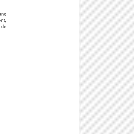
une
ont,
 de