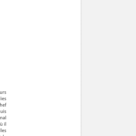
urs
dies
chef
uis
nal
 il
les