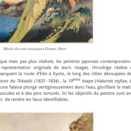
Musée des arts asiatiques Guimet, Paris
ue mais pas plus réaliste, les peintres japonais contemporains
eprésentation originale de leurs rivages. Hiroshige réalise 
arquent la route d’Edo à Kyoto, le long des côtes découpées de
ème
tions du Tökaidö (1833 -1834) ,
la 10
étape (
Hakone
) stylise, 
ne falaise plonge vertigineusement dans l’eau, glorifiant la mat
ules et à des pins torturés. Ici les objectifs du peintre sont a
i de rendre les lieux identifiables.