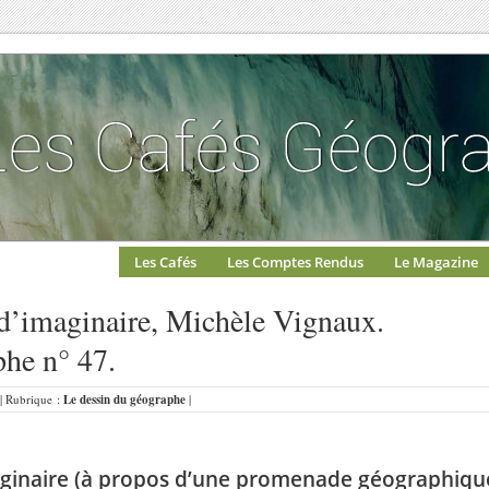
Les Cafés
Les Comptes Rendus
Le Magazine
t d’imaginaire, Michèle Vignaux.
phe n° 47.
 | Rubrique :
Le dessin du géographe
|
aginaire
(à propos d’une promenade géographiqu