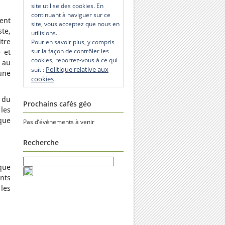
site utilise des cookies. En
continuant à naviguer sur ce
ent
site, vous acceptez que nous en
ste,
utilisions.
itre
Pour en savoir plus, y compris
sur la façon de contrôler les
 et
cookies, reportez-vous à ce qui
 au
Politique relative aux
suit :
une
cookies
l du
Prochains cafés géo
 les
que
Pas d’événements à venir
Recherche
que
ents
les