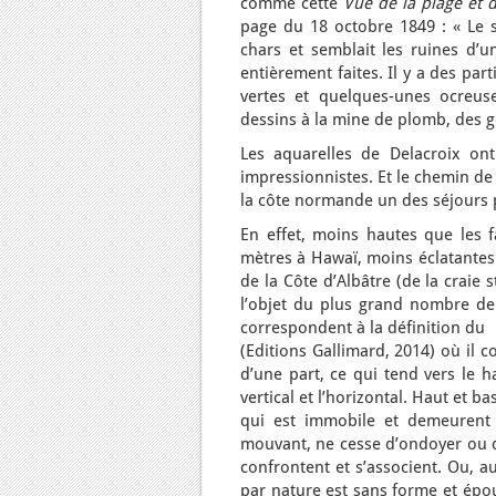
comme cette
Vue de la plage et d
page du 18 octobre 1849 : « Le s
chars et semblait les ruines d’un
entièrement faites. Il y a des par
vertes et quelques-unes ocreuse
dessins à la mine de plomb, des 
Les aquarelles de Delacroix ont
impressionnistes. Et le chemin de 
la côte normande un des séjours p
En effet, moins hautes que les 
mètres à Hawaï, moins éclatantes 
de la Côte d’Albâtre (de la craie
l’objet du plus grand nombre de 
correspondent à la définition du
(Editions Gallimard, 2014) où il 
d’une part, ce qui tend vers le ha
vertical et l’horizontal. Haut et b
qui est immobile et demeurent 
mouvant, ne cesse d’ondoyer ou d
confrontent et s’associent. Ou, aus
par nature est sans forme et épou