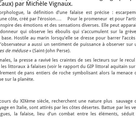
 Caux) par Michèle Vignaux.
phologue, la définition d’une falaise est précise : escarpem
’une côte, créé par l’érosion…. Pour le promeneur et pour l’arti
t inspire des émotions et des sensations diverses. Elle peut appara
andonneur qui observe les éboulis qui s’accumulent sur la grève
base. Hostile au marin lorsqu’elle se dresse pour barrer l’accès
 l’observateur a aussi un sentiment de puissance à observer sur 
mes de méduse
» (Saint-John Perse).
ales, la presse a ravivé les craintes de ses lecteurs sur le recu
les littoraux à falaises (voir le rapport du GIP littoral aquitain sur
ndrement de pans entiers de roche symbolisant alors la menace 
e sur la planète.
 cours du XIXème siècle, recherchent une nature plus sauvage 
oyage en Italie, sont attirés par les côtes désertes. Battue par les v
gues, la falaise, lieu d’un combat entre les éléments, séduit 