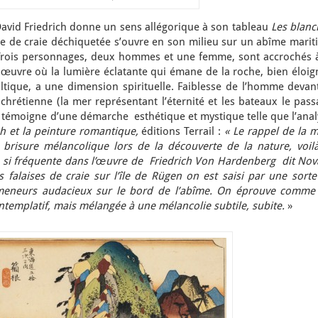
David Friedrich donne un sens allégorique à son tableau
Les blanc
ise de craie déchiquetée s’ouvre en son milieu sur un abîme mari
 Trois personnages, deux hommes et une femme, sont accrochés à
e œuvre où la lumière éclatante qui émane de la roche, bien éloi
altique, a une dimension spirituelle. Faiblesse de l’homme devan
 chrétienne (la mer représentant l’éternité et les bateaux le pas
leau témoigne d’une démarche esthétique et mystique telle que l’ana
ch et la peinture romantique,
éditions Terrail :
«
Le rappel de la m
 brisure mélancolique lors de la découverte de la nature, voilà
, si fréquente dans l’œuvre de Friedrich Von Hardenberg dit Nova
s falaises de craie sur l’île de Rügen on est saisi par une sort
romeneurs audacieux sur le bord de l’abîme. On éprouve comme
ontemplatif, mais mélangée à une mélancolie subtile, subite.
»