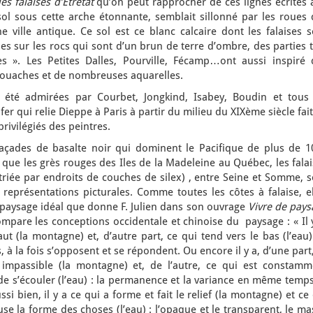
es falaises d’Etretat
qu’on peut rapprocher de ces lignes écrites 
ol sous cette arche étonnante, semblait sillonné par les roues 
e ville antique. Ce sol est ce blanc calcaire dont les falaises 
ties sur les rocs qui sont d’un brun de terre d’ombre, des parties 
s ». Les Petites Dalles, Pourville, Fécamp…ont aussi inspiré 
gouaches et de nombreuses aquarelles.
 été admirées par Courbet, Jongkind, Isabey, Boudin et tous 
fer qui relie Dieppe à Paris à partir du milieu du XIXème siècle fai
rivilégiés des peintres.
façades de basalte noir qui dominent le Pacifique de plus de 1
que les grès rouges des Iles de la Madeleine au Québec, les fala
 striée par endroits de couches de silex) , entre Seine et Somme, 
représentations picturales. Comme toutes les côtes à falaise, el
 paysage idéal que donne F. Julien dans son ouvrage
Vivre de pays
compare les conceptions occidentale et chinoise du paysage : « Il 
ut (la montagne) et, d’autre part, ce qui tend vers le bas (l’eau)
as, à la fois s’opposent et se répondent. Ou encore il y a, d’une part
impassible (la montagne) et, de l’autre, ce qui est constamm
e s’écouler (l’eau) : la permanence et la variance en même temps
si bien, il y a ce qui a forme et fait le relief (la montagne) et ce
se la forme des choses (l’eau) : l’opaque et le transparent, le ma