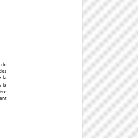
 de
des
 la
à la
ière
vant