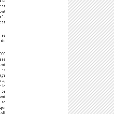
à la
des
sont
très
des
les
t de
000
ises
sont
les
age
y a,
: le
, ce
ent
 se
 qui
ssif