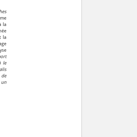
hes
time
 la
gnée
t la
sage
lyse
ort
 le
lis
e de
 un