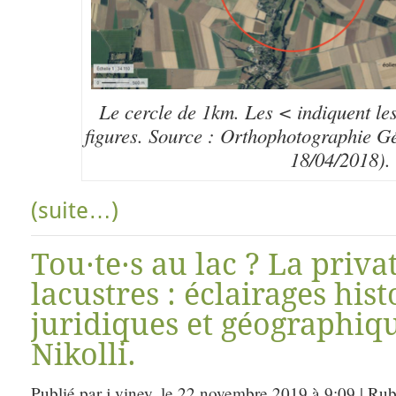
Le cercle de 1km. Les < indiquent les
figures. Source : Orthophotographie Gé
18/04/2018).
(suite…)
Tou·te·s au lac ? La priva
lacustres : éclairages hist
juridiques et géographiqu
Nikolli.
Publié par j.viney, le 22 novembre 2019 à 9:09 | Ru