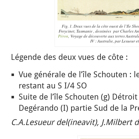
Fig. 1. Deux vues de la côte ouest de l’Ile Sho
Freycinet, Tasmanie , dessinées par Charles A
Péron
, Voyage de découverte aux terres Australe
IV : Australie, par Lesueur et
Légende des deux vues de côte :
Vue générale de l’île Schouten : l
restant au S I/4 SO
Suite de l’île Schouten (g) Détro
Degérando (I) partie Sud de la Pre
C.A.Lesueur del(ineavit), J.Milbert di