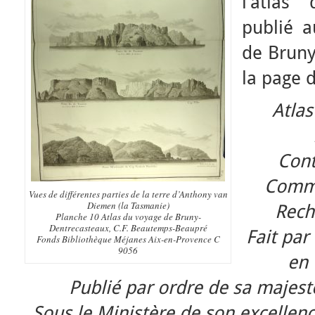
l’atlas
publié a
de Bruny
la page d
Atlas
Cont
Comma
Vues de différentes parties de la terre d’Anthony van
Diemen (la Tasmanie)
Rech
Planche 10 Atlas du voyage de Bruny-
Dentrecasteaux, C.F. Beautemps-Beaupré
Fait pa
Fonds Bibliothèque Méjanes Aix-en-Provence C
9056
en 
Publié par ordre de sa majest
Sous le Ministère de son excellenc