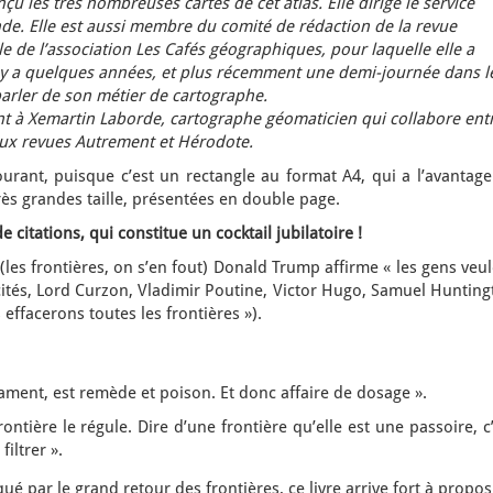
çu les très nombreuses cartes de cet atlas. Elle dirige le service
de. Elle est aussi membre du comité de rédaction de la revue
le de l’association Les Cafés géographiques, pour laquelle elle a
l y a quelques années, et plus récemment une demi-journée dans l
rler de son métier de cartographe.
ent à Xemartin Laborde, cartographe géomaticien qui collabore ent
aux revues Autrement et Hérodote.
urant, puisque c’est un rectangle au format A4, qui a l’avantage
rès grandes taille, présentées en double page.
 citations, qui constitue un cocktail jubilatoire !
(les frontières, on s’en fout) Donald Trump affirme « les gens veu
cités, Lord Curzon, Vladimir Poutine, Victor Hugo, Samuel Huntin
effacerons toutes les frontières »).
ment, est remède et poison. Et donc affaire de dosage ».
rontière le régule. Dire d’une frontière qu’elle est une passoire, c
filtrer ».
qué par le grand retour des frontières, ce livre arrive fort à propos