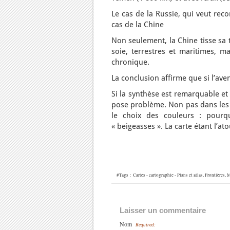
Le cas de la Russie, qui veut rec
cas de la Chine
Non seulement, la Chine tisse sa t
soie, terrestres et maritimes, m
chronique.
La conclusion affirme que si l’aveni
Si la synthèse est remarquable et
pose problème. Non pas dans les 
le choix des couleurs : pourqu
« beigeasses ». La carte étant l’at
#Tags :
Cartes - cartographie - Plans et atlas
,
Frontières
,
M
Laisser un commentaire
Nom
Required: