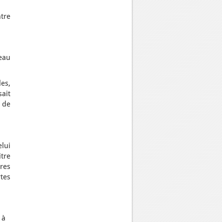
ntre
deau
les,
sait
r de
elui
itre
res
rtes
 à