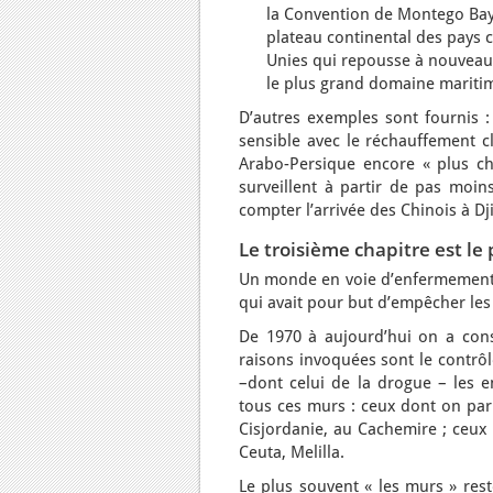
la Convention de Montego Bay 
plateau continental des pays c
Unies qui repousse à nouveau l
le plus grand domaine mariti
D’autres exemples sont fournis : 
sensible avec le réchauffement cl
Arabo-Persique encore « plus c
surveillent à partir de pas moins
compter l’arrivée des Chinois à Dj
Le troisième chapitre est le 
Un monde en voie d’enfermement y e
qui avait pour but d’empêcher les
De 1970 à aujourd’hui on a cons
raisons invoquées sont le contrôle 
–dont celui de la drogue – les en
tous ces murs : ceux dont on par
Cisjordanie, au Cachemire ; ceux q
Ceuta, Melilla.
Le plus souvent « les murs » rest