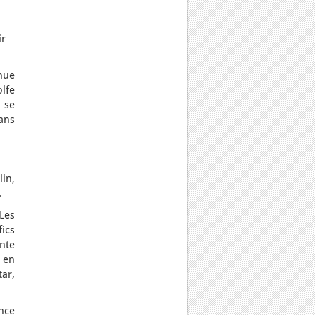
ir
nue
lfe
 se
ans
lin,
.
Les
fics
nte
 en
tar,
ance