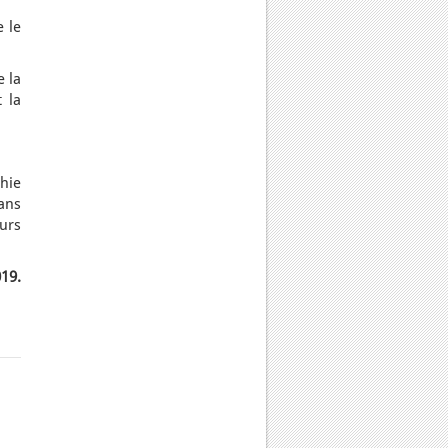
 le
e la
 la
phie
ans
urs
019.