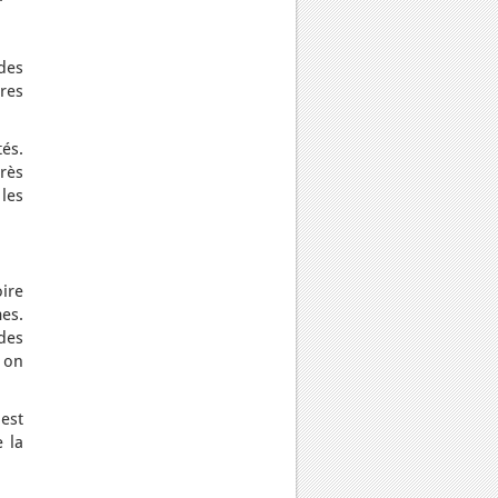
 des
res
tés.
très
les
oire
es.
des
 on
est
 la