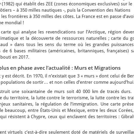
(1982) qui établit des ZEE (zones économiques exclusives) sur le
ôtiers – à 350 milles nautiques -, puis la Convention des Nations
es frontières à 350 milles des côtes. La France est en passe d’avo
me mondial !
carte qui analyse les revendications sur l’Arctique, région deve
imatique et la découverte de ressources naturelles ; carte du go
haud » dans tous les sens du terme où les grandes puissances
 de 6 bases militaires (américaines, britanniques, françaises) s
ibouti en 2017.
plus en phase avec l’actualité : Murs et Migrations
st décrit. En 1970, il n’existait que 3 « murs » dont celui de Ber
 populations de sortir… et non celles d’entrer comme aujourd’hui
truit une soixantaine de murs soit 40 000 km de tracés durs. 
du territoire, la lutte contre le terrorisme, la lutte contre les tra
jeux sanitaires, la régulation de l’immigration. Une carte prése
le beaucoup, entre États-Unis et Mexique, entre les deux Corées,
ui résistent à Chypre, ceux qui enclavent des territoires : Gibral
ent virtuels c’est-à-dire seulement doté de matériels de surveill