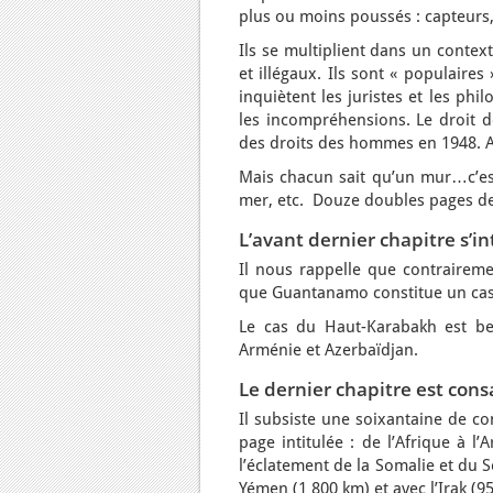
plus ou moins poussés : capteurs, 
Ils se multiplient dans un conte
et illégaux. Ils sont « populaires
inquiètent les juristes et les phi
les incompréhensions. Le droit de
des droits des hommes en 1948. Au
Mais chacun sait qu’un mur…c’est
mer, etc. Douze doubles pages de 
L’avant dernier chapitre s’i
Il nous rappelle que contraireme
que Guantanamo constitue un cas p
Le cas du Haut-Karabakh est be
Arménie et Azerbaïdjan.
Le dernier chapitre est cons
Il subsiste une soixantaine de co
page intitulée : de l’Afrique à l
l’éclatement de la Somalie et du S
Yémen (1 800 km) et avec l’Irak (9