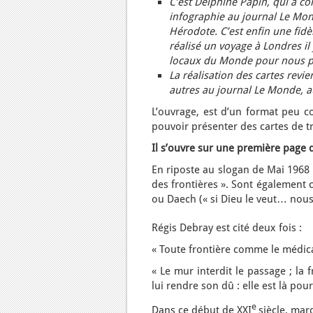
C’est Delphine Papin, qui a con
infographie au journal Le Mon
Hérodote. C’est enfin une fidè
réalisé un voyage à Londres i
locaux du Monde pour nous pa
La réalisation des cartes revi
autres au journal Le Monde, 
L’ouvrage, est d’un format peu co
pouvoir présenter des cartes de t
Il s’ouvre sur une première page de
En riposte au slogan de Mai 1968 
des frontières ». Sont également 
ou Daech (« si Dieu le veut… nous 
Régis Debray est cité deux fois :
« Toute frontière comme le médica
« Le mur interdit le passage ; la f
lui rendre son dû : elle est là pour 
e
Dans ce début de XXI
siècle, mar