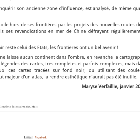
onquérir son ancienne zone d’influence, est analysé, de même que
oile hors de ses frontières par les projets des nouvelles routes d
ais ses revendications en mer de Chine défrayent régulièrement
r reste celui des États, les frontières ont un bel avenir !
 ne laisse aucun continent dans l’ombre, en revanche la cartogra
légendes des cartes, très complètes et parfois complexes, mais d
oi ces cartes tracées sur fond noir, ou utilisant des coule
out majeur d’un atlas, la rendre esthétique n’aurait pas été inutile.
Maryse Verfaillie, janvier 2
igrations internationales
,
Murs
Email
Required: