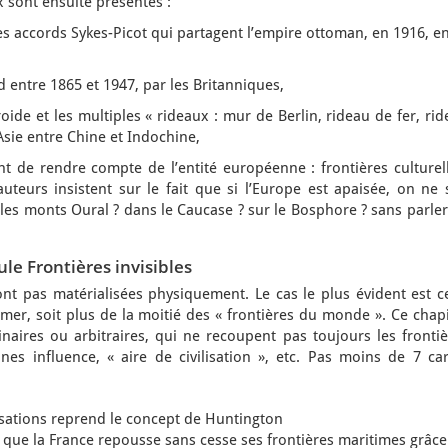
sont ensuite présentés :
des accords Sykes-Picot qui partagent l’empire ottoman, en 1916, e
ud entre 1865 et 1947, par les Britanniques,
roide et les multiples « rideaux : mur de Berlin, rideau de fer, ri
sie entre Chine et Indochine,
ent de rendre compte de l’entité européenne : frontières culturel
 auteurs insistent sur le fait que si l’Europe est apaisée, on ne 
r les monts Oural ? dans le Caucase ? sur le Bosphore ? sans parle
ule Frontières invisibles
ont pas matérialisées physiquement. Le cas le plus évident est c
 mer, soit plus de la moitié des « frontières du monde ». Ce chap
naires ou arbitraires, qui ne recoupent pas toujours les frontiè
zones influence, « aire de civilisation », etc. Pas moins de 7 ca
ilisations reprend le concept de Huntington
 que la France repousse sans cesse ses frontières maritimes grâce