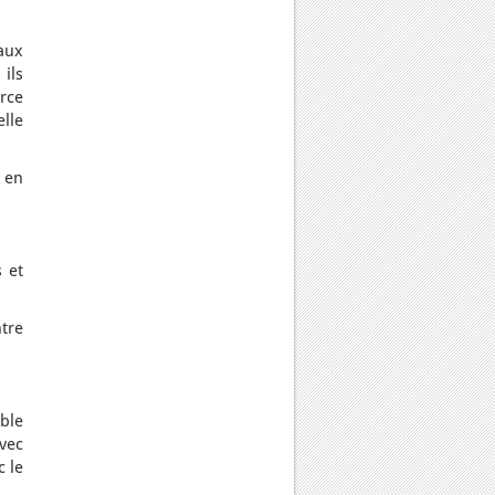
aux
 ils
orce
elle
 en
 et
tre
uble
vec
c le