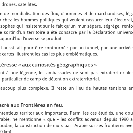
drones, satellites.
xte de mondialisation des flux, d’hommes et de marchandises, lég
 » chez les hommes politiques qui veulent rassurer leur électorat,
losophes qui insistent sur le fait qu’un mur sépare, ségrège, renf
 sortir d’un territoire a été consacré par la Déclaration univers
jourd’hui l’inverse se produit.
 aussi fait pour être contourné : par un tunnel, par une arrivée
cartes illustrent les cas les plus emblématiques.
ntéresse « aux curiosités géographiques »
nt à une légende, les ambassades ne sont pas extraterritoriales
articulier de camp de détention extraterritorial.
aucoup plus complexe. Il reste un lieu de hautes tensions en
acré aux Frontières en feu.
ntentieux territoriaux importants. Parmi les cas étudiés, une do
’Arabie, ne mentionne « que » les conflits advenus depuis 1990 a
oudan, la construction de murs par l’Arabie sur ses frontières ave
50 km).