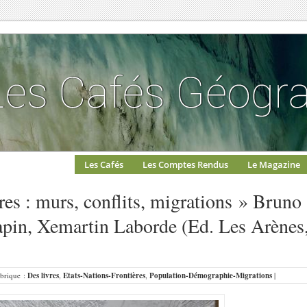
Les Cafés
Les Comptes Rendus
Le Magazine
res : murs, conflits, migrations » Bruno
Papin, Xemartin Laborde (Ed. Les Arènes
ubrique :
Des livres
,
Etats-Nations-Frontières
,
Population-Démographie-Migrations
|