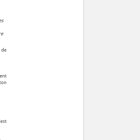
es
re
 de
lent
gton
’est
.