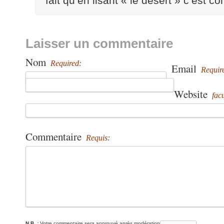
fait qu’en lisant « le desert » c’est 
Laisser un commentaire
Nom
Required:
Email
Requir
Website
facu
Commentaire
Requis:
N.B. :
Votre commentaire sera approuvé après modération