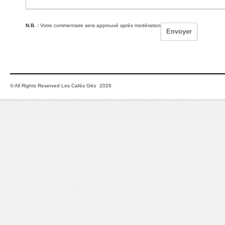
N.B. :
Votre commentaire sera approuvé après modération
© All Rights Reserved Les Cafés Géo 2026