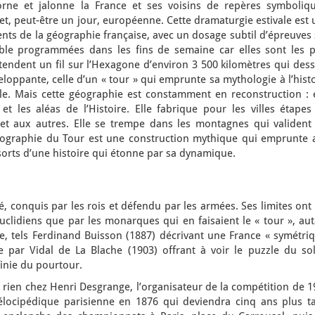
rne et jalonne la France et ses voisins de repères symboliqu
se et, peut-être un jour, européenne. Cette dramaturgie estivale est
éments de la géographie française, avec un dosage subtil d’épreuves
ible programmées dans les fins de semaine car elles sont les p
 tendent un fil sur l’Hexagone d’environ 3 500 kilomètres qui des
oppante, celle d’un « tour » qui emprunte sa mythologie à l’hist
le. Mais cette géographie est constamment en reconstruction : e
 les aléas de l’Histoire. Elle fabrique pour les villes étapes
t aux autres. Elle se trempe dans les montagnes qui valident 
ographie du Tour est une construction mythique qui emprunte 
ssorts d’une histoire qui étonne par sa dynamique.
é, conquis par les rois et défendu par les armées. Ses limites ont
euclidiens que par les monarques qui en faisaient le « tour », au
e, tels Ferdinand Buisson (1887) décrivant une France « symétriq
 par Vidal de La Blache (1903) offrant à voir le puzzle du sol
inie du pourtour.
de rien chez Henri Desgrange, l’organisateur de la compétition de 
élocipédique parisienne en 1876 qui deviendra cinq ans plus ta