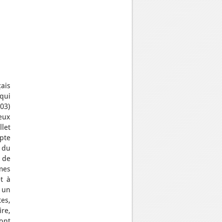
ais
 qui
03)
ueux
llet
mpte
e du
e de
mes
t à
 un
tes,
re,
sont