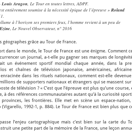
»
Louis Aragon
,
Le Tour en toutes lettres
, ADPF.
st entièrement soumise à la nécessité épique de l’épreuve
»
Roland
51.
allume à l’horizon ses premiers feux, l’homme revient à un peu de
Ezine
, Le Nouvel Observateur, n° 2016
nus géographes grâce au Tour de France.
ort dans le monde, le Tour de France est une énigme. Comment ce
urrencer un journal, a-t-elle pu gagner ses marques de longévité
ait un événement sportif mondial chaque année, dans la pre
s et chaînes de télévision japonaise, américaines, africaine
enracinée dans les rituels nationaux, comment est-elle devenue
s millions de supporters nationaux et étrangers qui se massent sur
poste de télévision ? « C’est que l’épreuve est plus qu’une course, 
ve, à des références communautaires autant qu’à la curiosité sport
s provinces, les frontières. Elle met en scène un espace-nation,
» (Vigarello, 1992-1, p. 884). Le Tour de France est bien plus que c
asse l’enjeu cartographique mais c’est bien sur la carte du To
truit une petite part de la mémoire de la France, une leçon annu