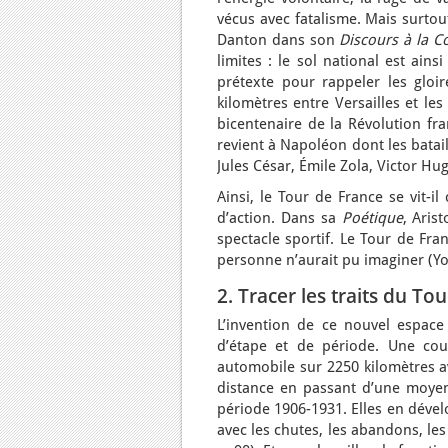
vécus avec fatalisme. Mais surtou
Danton dans son
Discours à la C
limites : le sol national est ain
prétexte pour rappeler les gloi
kilomètres entre Versailles et l
bicentenaire de la Révolution fra
revient à Napoléon dont les batai
Jules César, Émile Zola, Victor Hu
Ainsi, le Tour de France se vit-i
d’action. Dans sa
Poétique
, Aris
spectacle sportif. Le Tour de Fra
personne n’aurait pu imaginer (Yo
2. Tracer les traits du Tou
L’invention de ce nouvel espace 
d’étape et de période. Une cou
automobile sur 2250 kilomètres av
distance en passant d’une moyen
période 1906-1931. Elles en dével
avec les chutes, les abandons, les