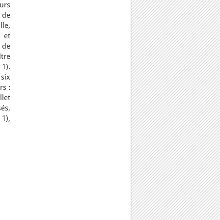
urs
r de
le,
 et
t de
ître
 1).
six
rs :
llet
és,
 1),