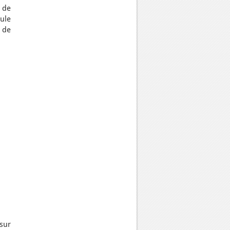
s de
ule
s de
sur