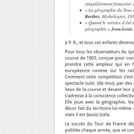
singulièrement française
«
La géographie du Tour e
Barthes
,
Mythologies
, 19
«
Quand le solstice d’été 
géographie
»
Jean-Louis 
à P. R., et tous ces enfants deve
Pour tous les observateurs du sp
course de 1903, conçue pour conc
prendre cette ampleur qui en f
européenne comme sur les radio
Comment cette compétition s’est 
spectacle suivi, {de visu}, par de
lieux de la course et devant leur 
s’adresse à la conscience collecti
Elle joue avec la géographie, le
décor fait du territoire lui-même 
mais il est {aussi }cela.
Le succès du Tour de France dép
publiée chaque année, que se cons