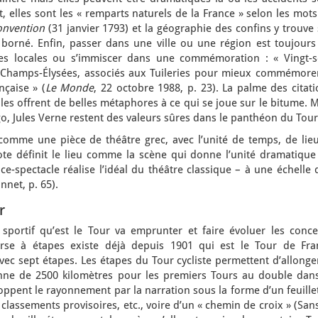
t, elles sont les « remparts naturels de la France » selon les mot
onvention
(31 janvier 1793) et la géographie des confins y trouve
si borné. Enfin, passer dans une ville ou une région est toujour
res locales ou s’immiscer dans une commémoration : « Vingt-s
es Champs-Élysées, associés aux Tuileries pour mieux commémorer
nçaise » (
Le Monde
, 22 octobre 1988, p. 23). La palme des citat
lles offrent de belles métaphores à ce qui se joue sur le bitume. 
go, Jules Verne restent des valeurs sûres dans le panthéon du Tour
l comme une pièce de théâtre grec, avec l’unité de temps, de lie
tote définit le lieu comme la scène qui donne l’unité dramatique
nce-spectacle réalise l’idéal du théâtre classique – à une échelle
nnet, p. 65).
r
sportif qu’est le Tour va emprunter et faire évoluer les conce
rse à étapes existe déjà depuis 1901 qui est le Tour de Fra
ec sept étapes. Les étapes du Tour cycliste permettent d’allonge
ne de 2500 kilomètres pour les premiers Tours au double dans
oppent le rayonnement par la narration sous la forme d’un feuill
 classements provisoires, etc., voire d’un « chemin de croix » (San