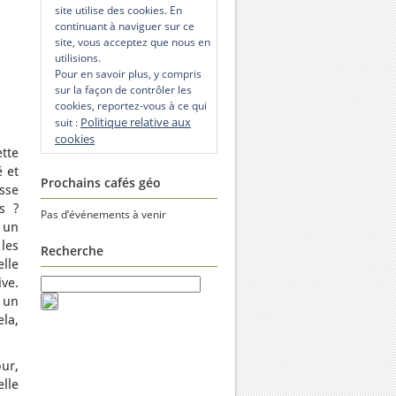
site utilise des cookies. En
continuant à naviguer sur ce
site, vous acceptez que nous en
utilisions.
Pour en savoir plus, y compris
sur la façon de contrôler les
cookies, reportez-vous à ce qui
Politique relative aux
suit :
cookies
tte
 et
Prochains cafés géo
sse
s ?
Pas d’événements à venir
 un
 les
Recherche
elle
ive.
 un
ela,
ur,
elle