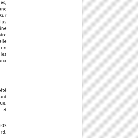
es,
 une
 sur
lus
sine
oire
lle
 un
les
aux
 été
tant
ue,
 et
1903
rd,