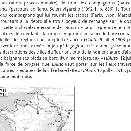
onstration processionnaire), le tour des compagnons (parco
ants (parcours édifiant). Selon Vigarello (1992-1, p. 886), le Tou
des compagnons qui lui fournit les étapes (Paris, Lyon, Marseil
 coureurs à la débrouille (trois boyaux de rechange sur le dos
t cette « chevalerie errante de l’artisan » pour reprendre le mo
nal des deux enfants, la course emprunte un souci de faire conna
s belles des régions que compte la France » (
L’Auto
, 9 juillet 1903, p.
 aventure transformée en jeu pédagogique très connu grâce aux 
 descriptions des villes du Tour ont tout de la nomenclature d’alo
tte baignant ses pieds au bord d’un lac majestueux » (
L’Auto,
12 jui
t la force de progrès que
L’Auto
veut porter sur les lieux travers
coureurs équipés de la « fée bicyclette » (
L’Auto
, 10 juillet 1911, p.
rtaine modernité.