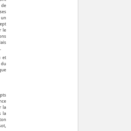
s de
 ses
s un
ept
 le
ions
Mais
.
u et
 du
 que
pts
nce
r la
 la
eton
sot,