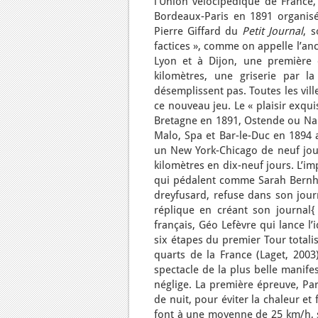
l’Union vélocipédique de France
Bordeaux-Paris en 1891 organis
Pierre Giffard du
Petit Journal
, 
factices », comme on appelle l’anc
Lyon et à Dijon, une première co
kilomètres, une griserie par l
désemplissent pas. Toutes les vill
ce nouveau jeu. Le « plaisir exqui
Bretagne en 1891, Ostende ou Nant
Malo, Spa et Bar-le-Duc en 1894 
un New York-Chicago de neuf jour
kilomètres en dix-neuf jours. L’i
qui pédalent comme Sarah Bernhard
dreyfusard, refuse dans son jour
réplique en créant son journal{ 
français, Géo Lefèvre qui lance l
six étapes du premier Tour totali
quarts de la France (Laget, 2003
spectacle de la plus belle manifes
néglige. La première épreuve, Par
de nuit, pour éviter la chaleur et 
font à une moyenne de 25 km/h, so