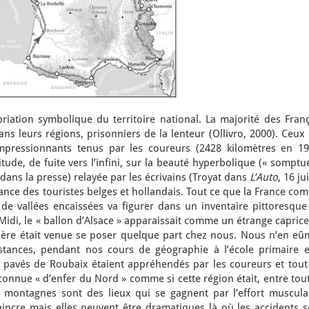
ation symbolique du territoire national. La majorité des Franç
ns leurs régions, prisonniers de la lenteur (Ollivro, 2000). Ceux
pressionnants tenus par les coureurs (2428 kilomètres en 19
itude, de fuite vers l’infini, sur la beauté hyperbolique (« sompt
 dans la presse) relayée par les écrivains (Troyat dans
L’Auto
, 16 jui
sance des touristes belges et hollandais. Tout ce que la France co
, de vallées encaissées va figurer dans un inventaire pittoresqu
 Midi, le « ballon d’Alsace » apparaissait comme un étrange capric
ière était venue se poser quelque part chez nous. Nous n’en eû
tances, pendant nos cours de géographie à l’école primaire e
s pavés de Roubaix étaient appréhendés par les coureurs et tout
connue « d’enfer du Nord » comme si cette région était, entre tou
s montagnes sont des lieux qui se gagnent par l’effort musculai
vaincre mais elles peuvent être dramatiques là où les accidents 