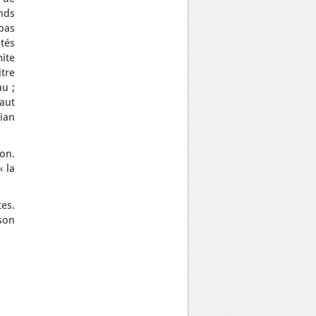
nds
 pas
tés
ite
itre
au ;
faut
ian
ion.
« la
es.
son