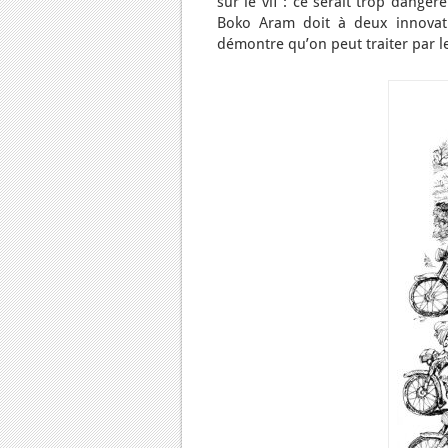
sur le vif : ce serait trop danger
Boko Aram doit à deux innovati
démontre qu’on peut traiter par le