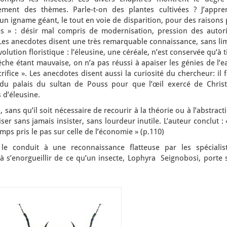
ement des thèmes. Parle-t-on des plantes cultivées ? J’appre
’un igname géant, le tout en voie de disparition, pour des raisons
es » : désir mal compris de modernisation, pression des autori
Les anecdotes disent une très remarquable connaissance, sans lim
volution floristique : l’éleusine, une céréale, n’est conservée qu’à t
pêche étant mauvaise, on n’a pas réussi à apaiser les génies de l’e
crifice ». Les anecdotes disent aussi la curiosité du chercheur: il 
du palais du sultan de Pouss pour que l’œil exercé de Christ
 d’éleusine.
 sans qu’il soit nécessaire de recourir à la théorie ou à l’abstract
r sans jamais insister, sans lourdeur inutile. L’auteur conclut : 
emps pris le pas sur celle de l’économie » (p.110)
le conduit à une reconnaissance flatteuse par les spécialist
à s’enorgueillir de ce qu’un insecte, Lophyra Seignobosi, porte 