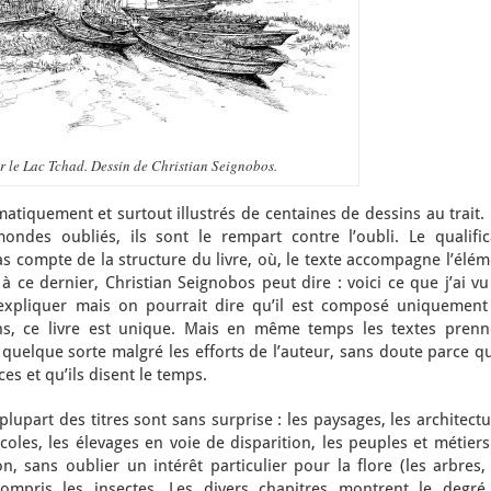
r le Lac Tchad. Dessin de Christian Seignobos.
tiquement et surtout illustrés de centaines de dessins au trait.
ndes oubliés, ils sont le rempart contre l’oubli. Le qualifica
 pas compte de la structure du livre, où, le texte accompagne l’élé
e à ce dernier, Christian Seignobos peut dire : voici ce que j’ai v
expliquer mais on pourrait dire qu’il est composé uniquement
ns, ce livre est unique. Mais en même temps les textes prenn
 quelque sorte malgré les efforts de l’auteur, sans doute parce qu
s et qu’ils disent le temps.
lupart des titres sont sans surprise : les paysages, les architect
icoles, les élevages en voie de disparition, les peuples et métier
ion, sans oublier un intérêt particulier pour la flore (les arbres,
compris les insectes. Les divers chapitres montrent le degré