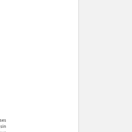
 ses
ssin