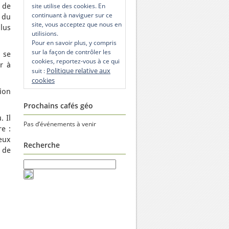
 de
site utilise des cookies. En
continuant à naviguer sur ce
 du
site, vous acceptez que nous en
lus
utilisions.
Pour en savoir plus, y compris
sur la façon de contrôler les
 se
cookies, reportez-vous à ce qui
r à
Politique relative aux
suit :
cookies
ion
Prochains cafés géo
. Il
Pas d’événements à venir
e :
eux
Recherche
t de