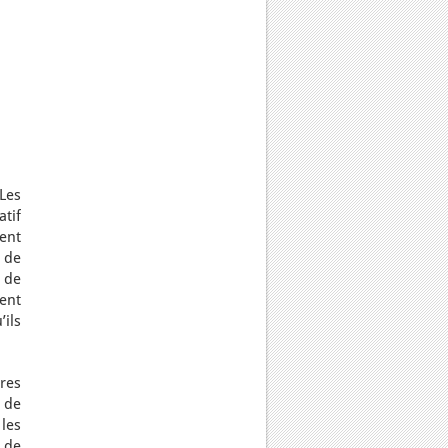
 Les
tif
ment
u de
 de
ent
’ils
ures
s de
 les
 de