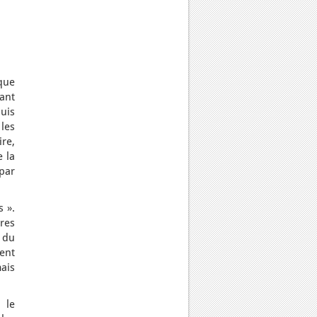
que
sant
uis
 les
re,
 la
par
s ».
res
s du
ment
ais
 le