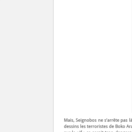
Mais, Seignobos ne s’arrête pas là
dessins les terroristes de Boko Ar