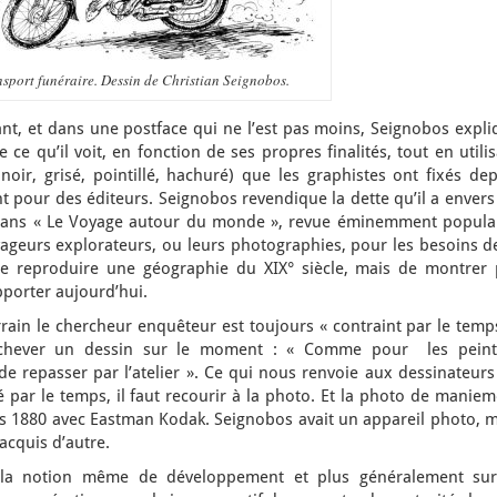
sport funéraire. Dessin de Christian Seignobos.
nt, et dans une postface qui ne l’est pas moins, Seignobos expli
ce qu’il voit, en fonction de ses propres finalités, tout en utili
oir, grisé, pointillé, hachuré) que les graphistes ont fixés dep
nt pour des éditeurs. Seignobos revendique la dette qu’il a envers
, dans « Le Voyage autour du monde », revue éminemment populai
ageurs explorateurs, ou leurs photographies, pour les besoins de
i de reproduire une géographie du XIX° siècle, mais de montrer 
pporter aujourd’hui.
rain le chercheur enquêteur est toujours « contraint par le temp
achever un dessin sur le moment : « Comme pour les peint
s de repasser par l’atelier ». Ce qui nous renvoie aux dessinateur
sé par le temps, il faut recourir à la photo. Et la photo de manie
 1880 avec Eastman Kodak. Seignobos avait un appareil photo, m
 acquis d’autre.
ur la notion même de développement et plus généralement sur