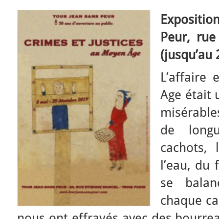
Expositi
Peur, rue
(jusqu’au
L’affaire
Age était 
misérable
de long
cachots, 
l’eau, du 
se balan
chaque ca
nous ont effrayés avec des bourre