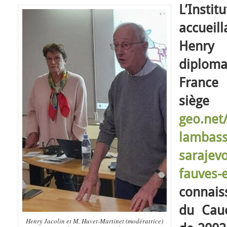
L’Ins
accueil
Henry 
diplom
France
si
geo.net/
lambass
sarajev
fauves-
connais
du Cauc
Henry Jacolin et M. Huvet-Martinet (modératrice)