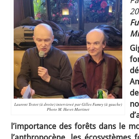
Pa
2
F
Mi
Gi
f
d
Am
de
n
Laurent Testot (à droite) interviewé par Gilles Fumey (à gauche)
Photo M. Huvet-Martinet
d’
l’importance des forêts dans le mo
l’anthropocène, les écosystèmes f