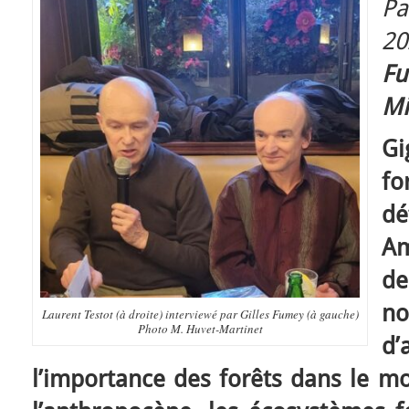
Pa
2
F
Mi
Gi
f
d
Am
de
n
Laurent Testot (à droite) interviewé par Gilles Fumey (à gauche)
Photo M. Huvet-Martinet
d’
l’importance des forêts dans le mo